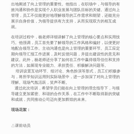
出地阐述了向上管理的重要性。他指出，在职场中，与领导的有
效沟通和协作是实现个人职业发展与团队目标的关键。通过向上
管理，员工不仅能更好地理解领导的工作需求和期望，还能充分
展示自身价值，为领导提供有力支持，从而实现双方的相互成
就。
在培训过程中，杨老师详细讲解了向上管理的核心要点和实用技
巧。他强调，员工首先要了解领导的工作风格和偏好，以便更好
地配合领导工作。主动沟通也是向上管理的重要环节。员工应定
期向领导汇报工作进展，及时反馈问题，并提出建设性的意见和
建议。此外，杨老师还分享了如何在工作中赢得领导信任和支持
的方法，如展现专业能力、承担责任、积极解决问题等。
培训设置互动环节、组讨论、角色扮演等形式，员工们积极参
与，将所学知识运用到实际场景中，进一步加深了对向上管理的
理解。现场气氛活跃，笑声不断。
通过此次培训，希望学员们能在向上管理的理念指导下，与领
导建立更加紧密、和谐的合作关系，在工作中不断取得新的突破
和成就，共同推动公司迈向更加辉煌的未来。
现场花絮：
△课前动员