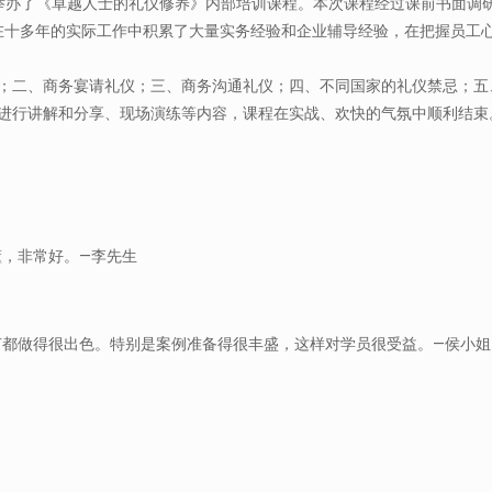
功举办了《卓越人士的礼仪修养》内部培训课程。本次课程经过课前书面调
在十多年的实际工作中积累了大量实务经验和企业辅导经验，在把握员工
二、商务宴请礼仪；三、商务沟通礼仪；四、不同国家的礼仪禁忌；五
行讲解和分享、现场演练等内容，课程在实战、欢快的气氛中顺利结束
—
懂，非常好。
李先生
—
节都做得很出色。特别是案例准备得很丰盛，这样对学员很受益。
侯小姐