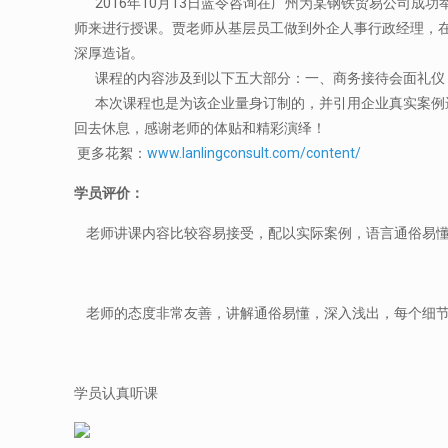
2016年10月13日蓝令咨询在广州为某钢铁贸易公司成
师来进行授课。贾老师从基层员工做到外企人事行政经理，
深厚造诣。
课程的内容涉及到以下五大部分：一、商务接待会面礼仪；
本次课程也是为该企业量身订制的，并引用企业真实案例进
回去休息，感谢老师的体贴和精彩演绎！
更多花絮：
www.lanlingconsult.com/content/
学员评价：
老师讲课内容比较容易接受，配以实际案例，语言通俗易
老师的态度非常友善，讲解通俗易懂，深入浅出，每个细
学员认真听课