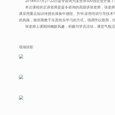
2018年07月21-22日蓝令咨询为某世界500强企业开
本次课程的主讲老师是蓝令咨询的高级讲张老师，张老师将
课采用重点知识传授在体验中感悟、升华;采用培训引导技术
的风格，推崇寓教于乐及快乐学习的方式，强调学以致用，
张老师上课期间幽默风趣，积极与学员活动，课堂气氛活
现场掠影