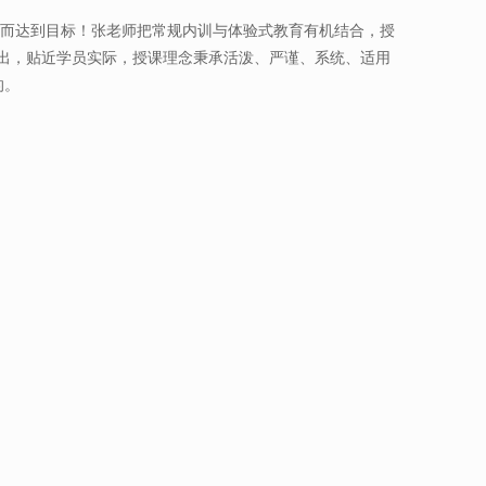
而达到目标！张老师把常规内训与体验式教育有机结合，授
浅出，贴近学员实际，授课理念秉承活泼、严谨、系统、适用
的。