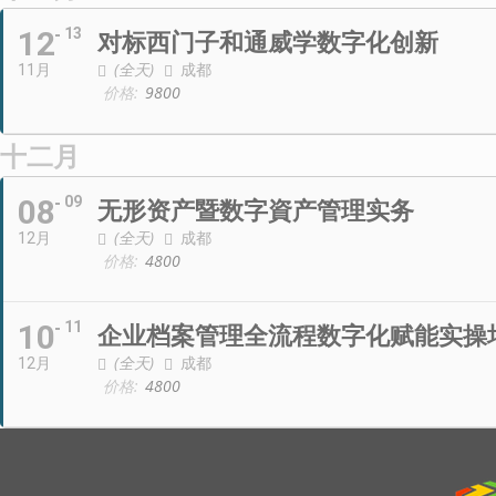
12
13
对标西门子和通威学数字化创新
(全天)
成都
11月
价格:
9800
十二月
08
09
无形资产暨数字資产管理实务
(全天)
成都
12月
价格:
4800
10
11
企业档案管理全流程数字化赋能实操
(全天)
成都
12月
价格:
4800