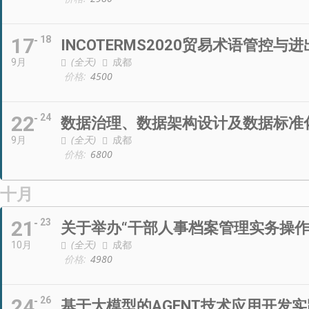
17
18
INCOTERMS2020贸易术语管控与
(全天)
成都
9月
价格:
4500
22
24
数据治理、数据架构设计及数据标准
(全天)
成都
9月
价格:
6800
十月
21
23
关于举办“干部人事档案管理实务操
(全天)
成都
10月
价格:
4980
24
26
基于大模型的AGENT技术应用开发实