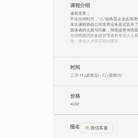
课程介绍
课程背景：
不论任何时代，“人”始终是企业实现
本次课程协助公司培养业务面试官并
面谈者的主观与印象，彻底改善传统
当招聘面试的各级管理者和专业人士系
能，推动人才供应链的建设。
课程目标：
深入理解识人理念和背景，了解招聘
全面掌握岗位招聘标准的编写和方法
深刻理解并学习不同提问方法和应用
时间
通过实战演练，系统掌握面试方法，
三月 11 (星期五) - 12 (星期六)
所学技能运用于实践工作中，实现招
课程相关工具及输出：
岗位画像 “三大件”
价格
岗位问题设计清单成果
4200
《结构化面试手册》
优秀公司实践案例
赠送：结构化面试样题清单一份
培训模块：
报名
微信客服
一、人才招聘面试概述及导入
企业招聘工作的本质