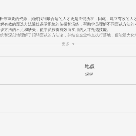
增长最重要的资源，如何找到最合适的人才更是关键所在，因此，建立有效的人
了解有效的甄选方法通过课堂系统的传授和演练，帮助学员理解不同面试方法的
面谈方法的不足和缺失，使学员获得有效而实用的人才甄选技能。
统和深刻地理解了招聘面试的方法论，并结合企业特点执行落地，便能最大化地
更多
面试技术在现代人力资源管理中的实际运用；
，理解其在提高面试有效性中的显著效用；
场景，做到有针对性和专业性的提问与探寻；
地点
点面结合；
深圳
聘与选拔质量大幅提升。