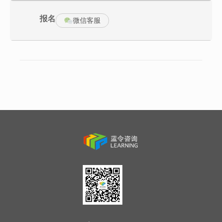
级迭代；
系统学习讲授式两种教学方法、引导式教学三种方法，并掌握实际
报名
微信客服
应用；
通过测评了解自己的天性，基于天性修炼属于自己的教学风格，提
升教学效果；
通过学员训练，导师点评，快乐学习中支持你形成独特的教学风格
课程对象
骨干员工及内部讲师，有意担任公司内部兼职培训师的人员，有授
课任务的技术骨干和一线经理人，希望摆脱死板的说教形式，想将
现有课程转化为互动式学习的培训师。
授课方式：
讲授式教学、引导式教学、各类测评分析、案例分析、任务挑战实
操演练、情景模拟、演示教学、游戏教学、促动技术、世界咖啡等
多种体验式教学活动融合。
活动纲要/Outline
导言：好课堂是设计出来的
互动：大脑如何获取信息的体验活动
37种常用教学方法
TTT3.0-核心技术《首要教学原理》
TTT3.0-精彩授课双重流程（行动+演绎）
第一项•成功开场
1.以激发学习动机的成功开场
活动举例：视频、案例、问题、游戏等
2.成功开场五步流程
建立连接、聚焦问题、内容介绍、讲师介绍、明确目标