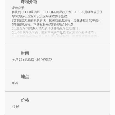
课程介绍
课程背景
传统的TTT1.0重演绎、TTT2.0基础课程开发，TTT3.0升级到以价值
导向为核心企业知识沉淀与课程体系搭建。
我们通过大量的实践发现：授课就是走流程，走在课程开发中设计
好的授课流程。本课程将系统的解决如下问题：
以激发学习兴趣为导向的培训开场教学活动设计；
以个性教学为导向，应对不同学习风格者的差异化教学技巧；
更多
以组织经验传授效果为导向的讲授式技巧、深度引导互动技巧；
以培训师独特的天生个生，针对性的给出教学改善建议；
以课程内容融会贯通为导向的培训收尾总结；
………….
课程特色：
时间
1套标准化版权工具、三维立体分析、六个标准动作及N个细节控
十月 29 (星期四) - 30 (星期五)
制点，全面融入肢体语言及有声语言；
1套标准化精彩授课地图、双重授课流程控制培训效果，37种教学
活动体验；
1套标准化课程开发迭代工具箱，全面升级迭代课程；
地点
1套将授课技巧融入到课程开发中的方法，解决课后演练难推进的
管理难题。
深圳
培训目标：
优化升级原有课程内容、教学流程及形式，高效授课；
演示出课程从开场到收尾全过程，完成课程从被动到主动控场的学
价格
习；
学习有效开场、完美收尾的多种技巧，高效处理多种教学疑难杂
4980
症；
通过对原课程的复盘，导师的点评及现场讨论，达到教学效果的升