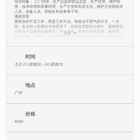
培训对象： 工厂经理，生产总监和营运总监，生产经理，维护经
理，技术经理和质量经理，生产主管和车间主任，维护主管和技术
人员，设备人员、班组长和业务骨干等。
课程背景
累死你的不是工作，而是工作方法。制造业不景气的今天，一方
面，多品种小批量的市场需求下，在精益革新的过程中，逐渐意识
设备为产品服务的重要性；另一方面，科学技术的发展，效率高、
更多
结构复杂、容量大、费用昂贵的设备的投入使用，故障便成为制约
产品质量、产量、成本、交货期和造成公害、事故、资源能源浪费
的突出问题；自动化技术的普遍应用，精益生产大力推进，进一步
刺激了设备维修管理方式的更新。这一切都需找准方向，找对出
路！
时间
设备[智]造、工厂互联、备件拼库、专家共享……行业名词层出不
九月 23 (星期五) - 24 (星期六)
穷，设备互联、人机一体、拉动响应、数据建模……产业机会屡见不
鲜，[然并卵]所有一切的名词和机会在现实企业中都将化为充满活性
的[新生代]员工和冰冷冷的[硬连接]轴承、气缸和PLC与变频器。有
效比有道理更重要，制造业都懂；产业方向比苦苦死守没落的产品
地点
更优先，地球人都晓得，咋做何办？回归本源让我们看看精益设备
管理怎么做。
广州
一切的一切，我们都懂！新时期如何转变被动式的维修向主动式的
防御，实现安、稳、长、满、优运行？如何由少数精英做向全民皆
兵保量、增产、创收？如何让员工和企业共同成长，看到企业的未
来也看到自己的方向？这些都是横亘在管理者面前不可逾越的一道
价格
鸿沟！
培训目标
4680
＞让学员清晰认知在工业4.0逼近、两化趋势的今日，设备管理该如
何从容应对
＞和学员一起分析TPM推行不到位的原因，并如何避免两张皮的尴