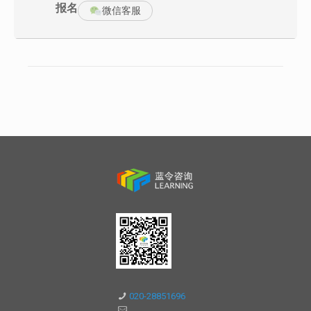
尬境地；
报名
微信客服
＞丰富研讨让你熟悉TP相关基础知识及清晰工业 4.0 的实现路径分
为四个阶段
＞掌握精益TPM推进的技巧，可以和外部专业顾问一样在企业推进
精益TPM
＞实现当前设备管理模式下，降本增效向事后管理要效益，提升管
理业绩，并认知4.0下的事后维修
＞搭接工业4.0的硬件发展和大数据的跨越，维修维护技术实现新突
破
＞TIG活动推进助你熟练应用如何有效开展设备初期清扫
＞TIG活动教你掌握现场源头根治的的相关技巧与方法，实现传统
TPM新突破
＞TIG活动打破传统的点检表基准书形同虚设新局面，临时基准构建
开启落地管理新篇章；
＞海量案例及演练让你熟练掌握如何有效推进计划保全，实现专业
人员做专业事
＞清楚工业4.0下的设备该如何管理、工业4.0下的设备管理新套路
＞知道工业4.0下如何避免“伪大数据”悲哀，并掌握大数据获取的4步
法
＞灵变多样教学法使你掌握TPM构建的KT2M2管理
课程大纲
第一部分 工业4.0与TPM的前世今生部分 工业4.0与TPM的前世今
工业/科技革命发展历程
基于内在需求驱动的四次工业革命
一个设想的车间，你可以读懂
020-28851696
工业4.0实现三大转变
工业4.0之下设备管理地位的新转变