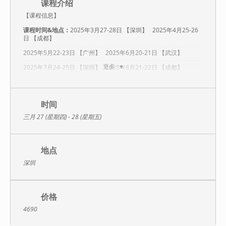
课程介绍
【课程信息】
课程时间&地点：
2025年3月27-28日 【深圳】 2025年4月25-26
日 【成都】
2025年5月22-23日 【广州】 2025年6月20-21日 【武汉】
更多
2025年7月24-25日 【深圳】 2025年8月21-22日 【成都】
2025年9月25-26日 【北京】 2025年10月30-31日【武汉】
2025年11月28-29日 【广州】 2025年12月25-26日 【深圳】
时间
课程对象：
销售管理者、销售骨干、技术性产品销售人员、服务性
三月 27 (星期四) - 28 (星期五)
产品销售人员、工业品销售人员，以及其它以大客户销售为主的销
售人员
课程费用：
¥ 4690元/人（包含：培训费、培训教材、增值税发票、
茶歇）
地点
深圳
【课程介绍】
顾问式销售是由Huthwaite公司通过销售实证研究，从成功销售员
35000个销售拜访案例中，总结出的针对大客户销售的有效销售方
法，目前在服务性产品、技术性产品、工业品销售领域被广泛采
价格
用。
4690
与传统消费品销售采用的技巧不同，顾问式销售技巧的着眼点在客