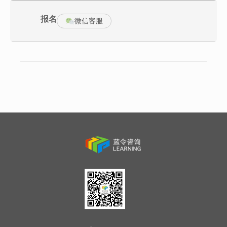
户内在问题的有效发掘，以为客户解决问题为先导，赢得竞争，赢
得客户对公司的信赖，实现公司产品的顺利销售。这门课程既是一
门销售技巧的课程又是一门高效沟通的课程，更是一门心智潜能开
报名
微信客服
发的课程。
掌握SPIN顾问式销售的精髓和技巧；
熟练使用销售人员必备的基本技能；
掌握销售中的沟通技巧与冲突管理；
掌握FABE和SPIN、5W2H三大销售工具；
如何激发客户购买需求与兴趣；
运用建立客户关系的方法和技巧；
熟练使用客户关系分析工具；
练习挖掘客户需求的方法与技巧；
学会如何在销售中占据谈判优势。
极强的销售思维，授人以鱼不如授人以渔，以实战案例、实战演
练帮助培训对象掌握SPIN顾问式销售思维；