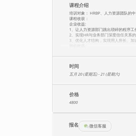
课程介绍
培训对象： HRBP、人力资源团队的
课程收获：
企业收益:
1、让人力资源部门跳出琐碎的程序工
2、实现HR与业务部门深度信任关系
3、优化人才结构，实现用人所长、加
岗位收益:
1、跳出琐碎的程序工作，找准业务助
2、通过人力资源解决方案的设计与推
3、帮助HR与业务部门建立深度的信
时间
4、助力组织:用人之所长、加速人才
五月 20 (星期五) - 21 (星期六)
课程特色：
1、基于学习认知模型的课程设计;
2、实战:国内第一款HRBP的技能实战
3、深刻:从HR工作中事与人的两大视
价格
4、实用:不是 HR工具的堆砌，而是
4800
课程大纲：
模块一:精准人才供应
核心知识:清晰的人才标准×科学的甄
报名
最佳实践:联想的人才画像、谷歌的新
微信客服
挑战1:招聘工作时间紧，任务重，为