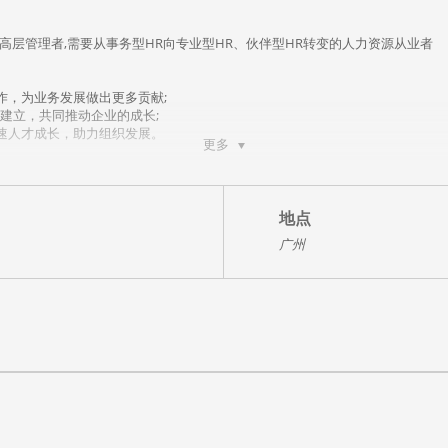
中高层管理者,需要从事务型HR向专业型HR、伙伴型HR转变的人力资源从业者
作，为业务发展做出更多贡献;
的建立，共同推动企业的成长;
速人才成长，助力组织发展。
更多
推杠杆点，避免业务伙伴成为业务伙计;
动，为业务发展作出卓越支撑与贡献;
任关系，有力支持一把手，赋能领导者;
地点
成长、助推人才增效，成就人才梦想。
广州
沙盘，12个现实场景还原 HRBP工作中的痛点与难点问题;
角展开，帮助HR伙伴看清问题背后的底层逻辑;
通过课堂与课后的刻意练习，帮助HR灵活应用关键工具与方法。
选方法×高效的入职融合关键方法:人才画像、行为面试法、人才融入OM模型等
人融入等
何推荐的人才总是入不了业务