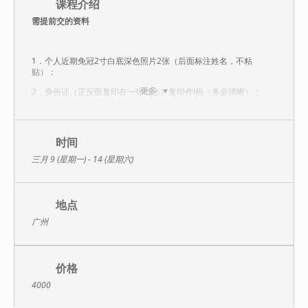
课程介绍
需提前交的资料
1．个人近期免冠2寸白底深色照片2张（后面标注姓名，不粘
贴）；
更多
2．身份证（正反面复印在一张纸上）复印件l份（务必清晰）；
3．学历、学位证明复印件l份；
4．“注册信息安全人员考试及注册申请表”纸质盖章版1份。
时间
三月 9 (星期一) - 14 (星期六)
课程收益
地点
通过此次课程培训，可使学习者获得如下收益：
广州
1.信息安全保障：理解信息安全保障的框架、基本原理和实践，掌
握注册信息安全专业的基础知识。
2.信息安全技术：掌握密码技术、访问控制、审计监控等安全技术
价格
机制，网络、操作系统、数据库和应用软件等方面的基本安全原理
和实践，以及信息安全攻防和软件安全开发相关的技术知识。
4000
3.信息安全管理：理解信息安全管理体系的建设、信息安全的风险