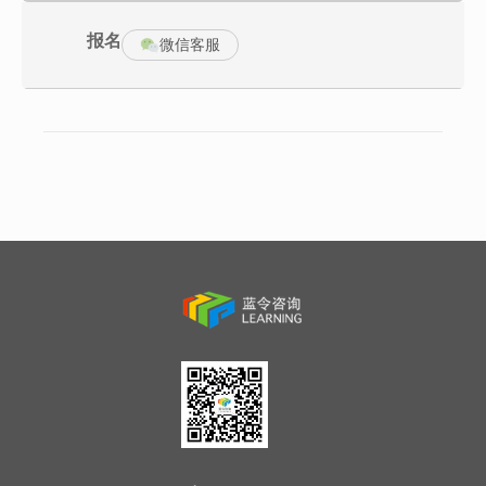
管理、安全管理措施等相关的管理知识。
报名
4.信息安全工程：理解信息安全相关的工程的基本理论和实践方
微信客服
法。
5.信息安全标准法规：掌握信息安全相关的标准、法律法规、政策
和道德规范等通用基础知识。
6.考试通过后获得中国信息安全测评中心颁发的CISP（注册信息安
全工程师）证书。
CISP
介绍
注册信息安全专业人员（英文名称Certified Information Security
Professional，简称“CISP”），是由中国信息安全测评中心于2002
年推出的、业内公认的国内信息安全领域最权威的国家级认证，自
推出以来累计为国家培养了近2万名持证人员。培训的学员涵盖了中
央和国家机关、地方政府部门、军队和各企事业单位。通过CISP培
训及认证，为各单位的信息安全岗位储备了专业型的技术人才，大
大提高了各单位信息安全保障的综合能力。同时，通过CISP认证的
人员，具备了符合国际标准要求的信息安全知识和能力，并为其今
后的发展提供新的机遇。