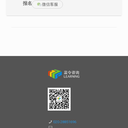
报名
的时候，会更加盲目而且情况更令人沮丧。这时才发现过去经历的
微信客服
“解决问题”的训练其实主要是专业能力的训练、专业经验的培养，却
很少思维能力的训练。
而《问题分析与决策》课程，就是这样一个流程、一种模型、一套
工具，使用该工具就可以让大家运用共同的思维语言快速有效地说
明问题、讨论问题、解决问题，制定系统的行动计划并不断改进，
从而通过持续改善行动实现个人和组织利益最大化。问题分析与决
策示意。
课程收益
学会面对不同问题和情境运用系统思维能力进行思考，有条理有步
骤地分析和解决问题。
针对不同的意见和要求时，能往解决问题的方向引导，推动合作
关注关键目标，排除不确定因素的干扰
当复杂或简单的问题、决策和规划时，团队和个人能开展更快捷有
效的工作
在基于事实（不是猜测或假设）的基础上解决所关注的事件并澄清
错误信息
通过出色的风险管理来更加有效地实施解决方案及改进措施
提高决策的科学性和准确性，避免随意性或主观性
课程大纲
第一讲：系统思维与主动化管理
一、系统思维与职业经理人的三大技能
1. 职业经理人的三大技能
2. 例外问题管理与例外问题例行化
3. 问题分类与问题管理的重点
020-28851696
二、理性思维与思维转换