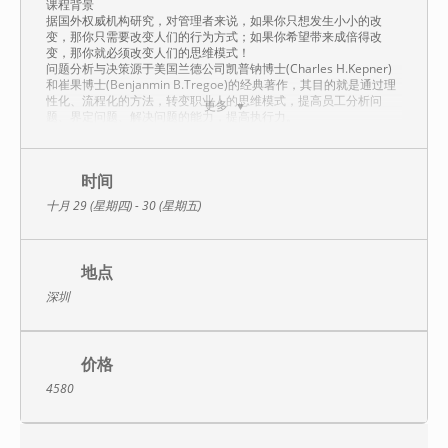
课程背景
据国外权威机构研究，对管理者来说，如果你只想发生小小的改
变，那你只需要改变人们的行为方式；如果你希望带来成倍得改
变，那你就必须改变人们的思维模式！
问题分析与决策源于美国兰德公司凯普钠博士(Charles H.Kepner)
和崔果博士(Benjanmin B.Tregoe)的经典著作，其目的就是通过理
性化、流程化的方法，转变职业人的思维模式，提高员工分析问
更多
题、界定问题、解决问题的能力，提高执行力。
课程方式
讲授+案例分析+视频分享+情景模拟+实战演练
适合状况
时间
当公司的员工面临复杂和棘手而又无现成经验可循的问题或项目，
十月 29 (星期四) - 30 (星期五)
却因为情况不明、思路不清，正发愁不知从何下手的时候……
课程定位
帮你的团队看清问题、锁定重点；剥离现象、分析核心；明确要
求、寻找方案；预估风险、完善方案；最终漂亮地解决问题或是改
地点
善绩效，提高执行力。
深圳
课程逻辑
请问：工作需要动脑子吗？又要，又不要。而且大多数时候是不用
动脑子。为什么？因为成天在做的事情已经形成惯性，凭经验、靠
下意识就能“顺”下来。
价格
在三种情况下我们必须动脑子：遇到新问题、遇到复杂问题、遇到
4580
后果严重的问题。但当我们真的需要动脑子、有意识地解决问题的
时候，却突然发现自己的脑子不够用了……
因为这不是我们习惯面对的事情；因为我们很少被训练过怎么分析
和思考问题。特别是当我们需要跟大家一起坐下来分析和商量问题