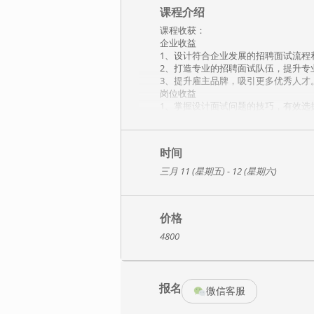
课程介绍
课程收获：
企业收益
1、设计符合企业发展的招聘面试流程
2、打造专业的招聘面试队伍，提升专
3、提升雇主品牌，吸引更多优秀人才
岗位收益
1、掌握设计面试问题的技巧，有效选
2、了解招聘标准，掌握能力素质模型
3、掌握结构化/行为面试法的流程及
4、设计关键岗位招聘面试操作流程，
时间
课程特色：
三月 11 (星期五) - 12 (星期六)
1、本项目是源自科锐国际的权威认证
2、招聘官与面试官认证项目已成功应
3、讲师积累了逾千位人才面试实践经
价格
课程大纲：
4800
【第一天】
一、 JD 分析
1、JD 定义
（1）角色/职责/资格描述
报名
（2）条件组合
微信客服
（3）发展/吸引点/时间描述
2、JD 的特点