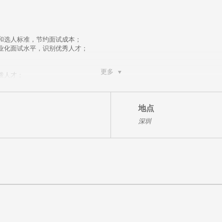
和选人标准，节约面试成本；
业化面试水平，识别优秀人才；
。
更多
拨人才；
建立步骤；
技巧，提升面试技能；
提升面试效率。
地点
深圳
课程。作为领先的以技术驱动的整体人才解决方案服务商，科锐国际目前是国内
用于中车集团、金风科技、新奥集团、星巴克、民生银行、平安寿险、苏泊尔等
验，授课经验丰富，课上实际案例，现场练习帮助学员实实在在掌握面试技能