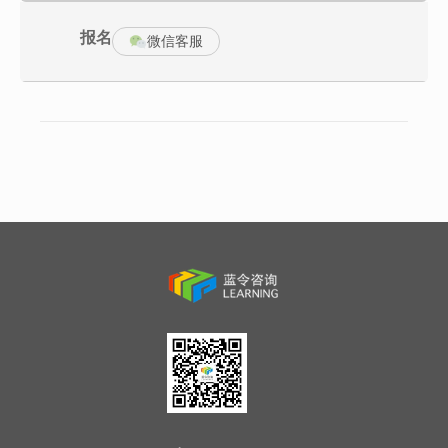
2）期望目标
3）项目计划与实施周期
报名
微信客服
4）供应条件
5）顾客需求识别
6）设计开发需求识别
7）产品工艺与标准化
8）采购限制因素
9）供应环境分析
10）采购风险分析
总体拥有成本（TCO）观念
采购价格分析
供应商定价的方法分析
价格分析11种方法/如何识别供应商虚假报价市场状况与价格分析
价格分析工具
市场分析的分析手法
采购成本的认识误区
全新采购成本管理理念
总体拥有成本（TCO）观念Quantity Discount Analysis(QDA)
成本分析与降低成本的22种方法与具体运用
利用学习曲线LEANING CURVE
VE/VA价值工程/价值分析
产品生命周期成本法
供应商先期参与（Early Supplier Involvement ESI）
第二部分 专业采购谈判与议价技巧
谈判专家的谈判阐释
谈判前的“3+3”问题
如何构筑自己的谈判能力：时间VS情报VS权利谈判力的误解