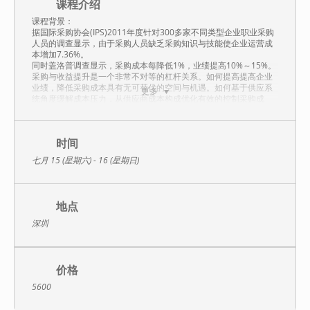
课程介绍
课程背景：
据国际采购协会(IPS)2011年度针对300多家不同类型企业职业采购
人员的调查显示，由于采购人员缺乏采购知识与技能使企业运营成
本增加7.36%。
同时盖洛普调查显示，采购成本每降低1%，业绩提高10%～15%。
采购与收益提升是一个非常不对等的杠杆关系。如何提高提高企业
业绩，降低采购成本具有无可替代的空间与机遇。如何基于供应系
更多
统角度缓解成本压力，从供应商成本构成优化有效的控制采购成
本，提升企业经营效益，正是这门课程将帮助你解决的问题。
同时，专业采购谈判能力已经成为一个哈佛职业采购职业人的基本
技能与素质要求。课程全面按照企业实际采购要求，全面系统地构
筑谈判乃至获得商务成功的整个过程。模拟谈判过程中的陈述自己
时间
的观点，倾听对方的提案、发盘、并作反提案，还盘、互相让步，
七月 15 (星期六) - 16 (星期日)
交期妥协，最后达成协议的商务过程，总结谈判技巧。
课程采购成本控制、采购谈判等新理念，通过现场模拟操作，使学
员掌握采购操作的方法和技巧，提升采购人员的基础运营水平，降
低采购成本和风险，促进企业可持续发展。
地点
课程大纲：
深圳
第一部分：全新采购成本管理理念
优化采购管理基础
建立科学化的采购管理系统
描述和使用
价格
这些物品如何使用：功能性需求分析
当前价格、条件和年度支出
5600
当前和约与失效日期
1）物品的战略重要性