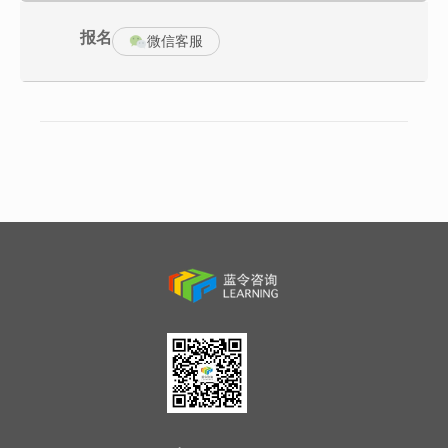
罗马不是一天造成的 ，但今天就是要有一天造成罗马的效率。做产
品就要首战即决战，出品即爆品。但这个爆品就已不是当年爆品 ，
而是超级爆品 ，超级爆品也是小米产品成功方法论的核心。
报名
微信客服
《超级爆品战略》课程， 以用户为核心 ，重构产品经营战略 ，借
力造势 ，爆品突围 ，通过一条产线 ，三大战略 ，五方借力， 七种
工具 ，九个步骤 ，打造行业超级爆品 ，抢占品类第一 ，以价值驱
动企业品牌长期增长。
【课程纲要】
模块一：超级爆品：聚焦单品 ，借力打爆
一、经营战略
数智存量博弈时代
1) 经济下行 ，经营的四大痛点与挑战 ，让企业经营承压 ，难以为
继
2) 产品增长进入 3.0 阶段 ，新品 ，传统爆品，都驱动不了增长
3)“以货代店”算法驱动下的零售新趋势 ，让企业无从下手
4) 传统爆品 ，以价换量 ，已经很难适应存量竞争的新格局
5) 出海也进入 4.0 时代 ，传统打法已经很难适应全球新格局趋势变
化
6) 多数企业，做了一堆废品，做不好 ，卖不动 ，同质化。