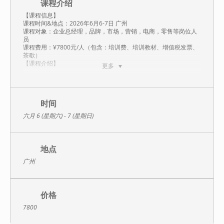
课程介绍
【课程信息】
课程时间&地点：2026年6月6-7日 广州
课程对象：企业总经理，品牌，市场，营销，电商，零售等岗位人
员
课程费用：¥7800元/人（包含：培训费、培训教材、增值税发票、
茶歇）
【课程介绍】
更多
数智时代 ，消费缩量 ，存量博弈 ，用户分需。
传统依靠新品 ，传统依靠爆品的增长， 已经不能持续驱动企业和品
牌的增长。依靠新产品 ，新渠道 ，新客户也不能驱动产品营销增
时间
长。但是：
六月 6 (星期六) - 7 (星期日)
小米汽车 SU7 ，一场发布会 ，小程序预定销售额达 200 亿+。
华为问界赛力斯销售一个月 1400 台 ，余承东借力造势后销售一个
月 5 万台。
地点
瑞幸咖啡 ，借力茅台一天爆卖 542 万杯 ，销售额达一亿。
广州
小牛电动车 1000 个门店 ，打的雅迪 10000 个门店没有还手之力。
抖音 10 分钟产生一个 100 万级链接 ，以货带店已是事实。
价格
而淘宝 1.5 亿款的产品 ，动销率不足 20% ，产品二元对立 ，要么
7800
废品 ，要么爆品企业要顺势而为 ，更要借力造势。