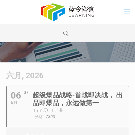
六月, 2026
06
07
超级爆品战略-首战即决战， 出
品即爆品，永远做第一
6月
(全天)
广州
价格:
7800