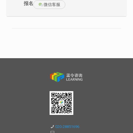
报名
微信客服
培训目标：
学员能选用最简单、最实用、最有效的工具去解决实际中遇到的复
杂质量问题；
学员可以自主带项目，项目可实现年度收益50万以上；
有条件的企业（尤其是内训课程），可选取1个老大难问题作为课堂
讨论/练习的一部分，随着课程的结束，最终找到问题的解决方案。
经过本课程的培训后，学员将会掌握结构化的分析与解决复杂问题
的思维工具，分析与解决问题的能力将会得到显著提升，并有效改
善工作现状！
课程大纲：
课程导入
讲师自我介绍
学习小组建立
达成共识
第一部分：D定义阶段
1.1问题定义
区分问题与现状的差别
1.2 问题识别
案例讨论如何区分识别管控与技术问题
1.3 目标设定
掌握SMART运用技巧
1.4过程确认法
案例讨论降低电镀白点不良
学习了解墨菲定律
制作过程确认表
020-28851696
第二部分： 测量系统
2.1分辨率