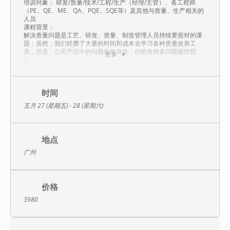
培训对象： 研发/质量/技术/工程/生产（经理/主管）、各工程师
（PE、QE、ME、QA、PQE、SQE等）及其他与质量、生产相关的
人员
课程背景：
解决质量问题是工艺、研发、质量、制造管理人员持续要面对的课
题；虽然，我们耗费了大量的时间和成本去学习各种质量改善工
具，但是，公司产品中的问题依然存在，仍然有很多问题困扰我
更多
们：
1、遇到多因素或复杂质量问题时，很难找到原因；
2、单个零件都没有问题，但组装后就出现性能/功能不良；
3、想提高效率，对参数进行优化，但又怕质量出问题；
4、找出很多可能的原因，但试验需要很长时间、又不能停线、耗不
时间
起；
五月 27 (星期五) - 28 (星期六)
5、出了问题，到底是生产过程问题？设计问题？又或是供应商来料
问题？没人说的清楚；
6、分析问题，运用了很多数理统计工具，员工不易理解、很难掌
握。
地点
怎么才能快速，有效的找到真正的原因，并有效得以彻底解决呢？
快改法(谢宁工具)就是一套快速、有效、实用的解决长期质量问题的
广州
系统方法；美国人多里安·谢宁（Dorian Shainin）发展、丰富和完
善的一套系统解决问题工具， 它是：
1、一套解决长期复杂质量问题的系统工具；
2、通过数据分析，从果到因，以现有生产的产品来分析原因的一种
价格
全新方法；
3、快速提升产品质量，降低成本的有效方法。
3980
美国流传这样一句话：没有戴明，美国就没有质量哲学，没有朱
兰，美国就没有质量方向，没有谢宁，美国就无从解决质量问题；
这句话充分肯定了三位大师在质量领域的地位。