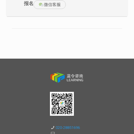
1、从管家型到枢纽型
报名
微信客服
2、从经验管理到科学管理
3、从被动执行到主动推进
（二） 行政统筹的绩效价值
1、协调的功能
2、优化的功能
3、执行的功能
4、服务的功能
（三）行政管理工作的困扰及其应对
1、工作内容和效果的无形性
2、任务的被动性和突发性
3、外界对其管理效果评价的主观性
4、管理特征的政策性和协调性
(四) 行政统筹管理的领域
1、硬件—办公环境、办公设施、后勤资源
2、软件—管理效率、工作流程、预见性管理
3、人员—工作心态、服务意识、习惯、个性
（五）审视行政部门存在的价值
1、努力发现业务部门的需求- 避免被边缘化
2、努力满足企业运作的核心需求－被高层所依赖
3、努力创造企业和业务部门的需求－凸显自身价值
第二单元 企业运营的统筹管理
（一）事务性工作的统筹管理体系
1、建立管理法规
2、量化管理标准
3、制作点检工具
4、完善抽查记录
020-28851696
（二）办公环境的统筹管理