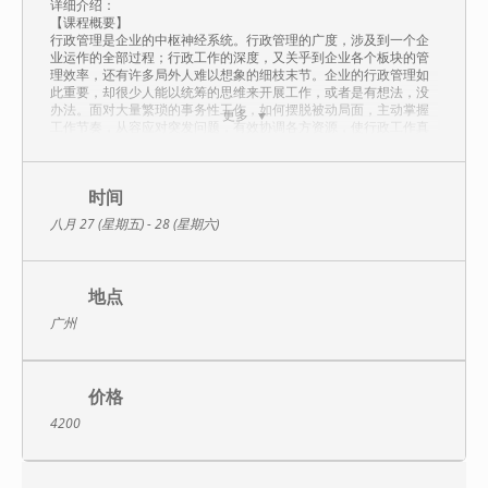
详细介绍：
【课程概要】
行政管理是企业的中枢神经系统。行政管理的广度，涉及到一个企
业运作的全部过程；行政工作的深度，又关乎到企业各个板块的管
理效率，还有许多局外人难以想象的细枝末节。企业的行政管理如
此重要，却很少人能以统筹的思维来开展工作，或者是有想法，没
办法。面对大量繁琐的事务性工作，如何摆脱被动局面，主动掌握
更多
工作节奏，从容应对突发问题，有效协调各方资源，使行政工作真
正成为经营管理的好帮手，舒老师以其丰富的管理经历和实战型讲
师的引导能力，帮助行政管理者排除上述困惑，对有志于在行政管
理领域发展自己职业生涯的骨干员工更是大有裨益，其课程效果和
职业操守在业界素有口碑，并建立了良好的品牌效应。
时间
【课程收益】
八月 27 (星期五) - 28 (星期六)
1.帮助学员转变观念，用全新的角度审视行政管理工作；
2.了解行政统筹管理的领域，掌握基本的工作思路。
3.帮助学员开拓管理视野，掌握科学的管理方法；
4.学会制作管理工具，保证管理效能和执行力。
地点
5.学习如何通过建立管理机制和硬管道来协调部门关系，有效配置
资源；
广州
6.学会用项目管理的思路来统筹大型任务，体现枢纽的价值。
7.帮助学员找到提升部门管理威信的渠道和方法；
8.提高学员的职业化的素养，获取职业发展的资源。
【课程特色】
价格
内容讲授、角色演练、案例研讨
4200
【课程大纲】
第一单元 关于行政统筹的基本认知
（一）当前环境下行政管理的转型