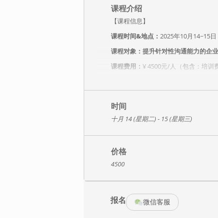
课程介绍
【课程信息】
课程时间&地点：
2025年10月14~1
课程对象：提升针对性沟通能力的企
课程费用：
¥ 4500元/人（包含：
【课程介绍】
1、通过导师引导，让学员洞悉自身及
效率、建立良好的人际关系、对内改
时间
十月 14 (星期二) - 15 (星期三)
2、了解情绪对沟通的影响和一致性沟
3、在反省自身谈话方式、身体语言、
4、通过大自然冥想，在现场帮助学员
价格
4500
【课程大纲】
模块
报名
微信客服