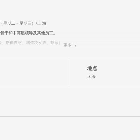
5日（星期二 ~ 星期三）/上 海
业骨干和中高层领导及其他员工。
培训费、培训教材、增值税发票、茶歇）
更多
其客户、上级、下属、同事的性格模式和沟通模式，从而增强人际洞察力，对
善协作关系和管理效果、对外提升销量和服务品质；达到认识自己认识他人的作
地点
上海
通，了解性格对沟通的制约；
盲区和失真的滤镜的基础上，系统提升学员领导力之深度沟通能力；
集体减压。
培训内容
第一天 走进九型人格