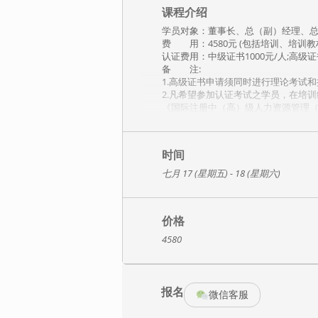
课程介绍
学员对象：董事长、总（副）经理、
费 用：4580元 (包括培训、培训
认证费用：中级证书1000元/人;高级
备 注:
1.高级证书申请须同时进行理论考试
2.凡希望参加认证考试之学员，在培
《国际注册中（高）级人力资源管理（
3.课程结束后10日内将证书快递寄给
课程简介：
在这个移动互联网时代，媒体天天宣
时间
其实，人类基因的变化需要几百万年
七月 17 (星期五) - 18 (星期六)
假设——人性不可靠。只要这个逻辑
本课程围绕绩效管理体系设计展开，
难点。
如：签订绩效合同，员工互相争夺资
价格
营销人员觉得自己的目标完成难度大
4580
年初分解指标，大家互相推脱，怎么
同时，介绍一些企业绩效管理的新玩
课程目标：
报名
掌握建立绩效制度、KPI体系与绩效
微信客服
培训内容：