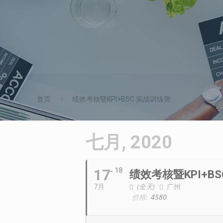
首页
绩效考核暨KPI+BSC 实战训练营
七月, 2020
17
18
绩效考核暨KPI+B
(全天)
广州
7月
价格:
4580