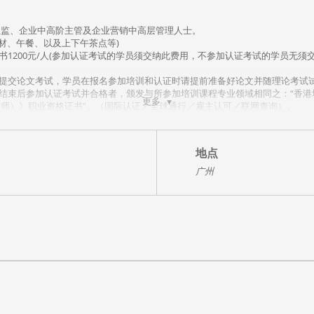
总监、企业中高阶主管及企业营销中高层管理人士。
教材、午餐、以及上下午茶点等)
证书1200元/人(参加认证考试的学员须交纳此费用，不参加认证考试的学员无须交
和提交论文考试，学员在报名参加培训和认证时请提前准备好论文并随理论考试
训结束后参加认证考试并合格者，颁发与所参加培训课程专业领域相同之：“香港培
更多
师）》职业资格证书”。（国际认证／全球通行／雇主认可／联网查询）。
学员；
传各种个样的颠覆，很多企业都会产生互联网焦虑，以往的管理经验、以往的制
地点
才能完成。趋利避害，光明与阴暗并存这些人的特质，短期内不会改变，这就给
广州
基点存在，如何评价，如何分配利益就会是一个永恒的话题，所以，绩效管理依
系统讲解人力资源部门推行绩效管理所需要产生的绩效制度、指标体系、绩效合
源，和上级讨价还价怎么办？
，职能部门员工目标难度小，怎么办？
办？
法。赛马法、联合基数确定法、对赌、内部市场化。
合约的工具、方法、与注意问题