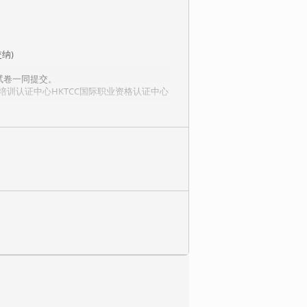
纳)
试卷一同提交。
训认证中心HKTCC国际职业资格认证中心
度流程，在未来还能适合吗？
我们的所有制度流程提出一个最基本的前提
然是企业所无法绕开的话题。
同，讲解每一个环节所使用的工具、方法与