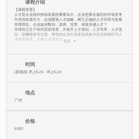
课程介绍
【课程背景】
人才是企业组织持续发展的重要动力，企业想要在激烈的市场竞争
中求得发展壮大，必须重视人才战略，树立正确的人才经营与发展
管理理念。企业如何甄别、选用、培育、保留关键人才？
本课程立足于组织层面维度，并着手人才规划、人才培养、人才激
励、薪酬绩效等方面，帮您的企业打造更加高效与灵活的组织与人
才发展体系，点燃人才驱动力。
更多
【课程大纲】
第一天 组织与人才发展体系设计
导入：VUCA时代下，企业人才战略的重要性
一、组织发展与企业战略
时间
1、组织发展的定义
(星期四) 早上6:24 - 早上6:24
2、战略在组织发展中的使命
3、组织发展战略的形成
4、战略条件下的组织变革
二、组织发展与组织设计
地点
1、什么是组织、组织结构与组织设计？
2、组织设计的目的
广州
3、组织设计的任务
4、组织设计的内容
5、组织设计的流程和步骤
三、常见的组织结构类型
价格
1、职能型：直线职能制组织结构
2、产品型组织结构
6980
3、客户型组织结构
4、市场型组织结构