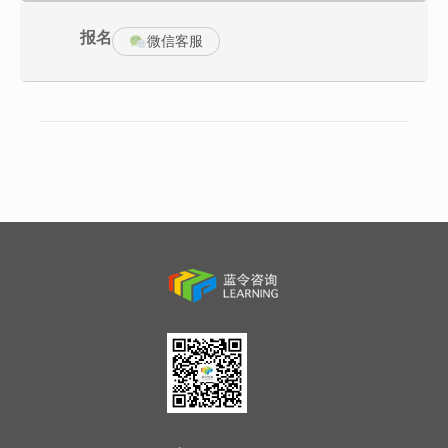
5、矩阵式组织结构
6、组织结构的选择
报名
微信客服
7、“传统”PK “新”组织设计
四、组织设计与价值定位
1、组织战略和价值定位
2、最佳产品企业特征
3、最佳方案企业特征
4、最佳成本企业特征
五、如何制定人力资源计划
1、人力资源计划的基本问题
2、人力资源数量、质量、结构规划模型
3、人力资源计划的原则与内容
4、制订人力资源计划的步骤
5、人力资源存量与未来企业战略发展要求的差异化与分析技术
六、如何制定和实施“三定”方案
1、人力资源政策的制定
2、人力资源计划的编制
3、人力资源计划的实施与控制
4、组织设计与职位梳理
5、企业如何定编
6、企业如何定岗
7、企业如何定员
8、企业如何把合适的人放在合适的位置，做到能岗匹配？
七、人才盘点
1、人才盘点四大目的
2、人才盘点三大误区
3、人才盘点盘的是什么？
4、人才盘点工具——九宫格