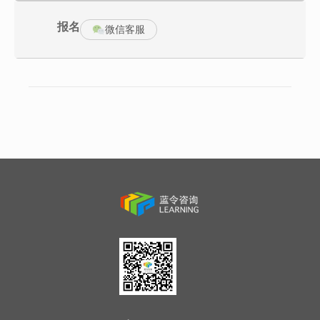
何种工具进行分析及讲解。
特点四：在对各个工具学习的同时，采用不同行业的案例进行演
报名
微信客服
练。（内训课也可采用本企业的案例演练）
【课程质量】
质量承诺：
公开课：第一天课毕，课程不满意，我们全额无理由退款。
内训课：课前不收取任何定金，第一天课毕不满意不收取任何费
用，课程结束后付款。
企业辅导咨询：承诺效率指标，不达指标不收取绩效费用。
诸上不满意可包括以下任意一项：理论不结合实际、深度不够、可
操作性不好、实际工作中的案例很少、课程内容缺乏逻辑性、讲师
没有激情照本宣科、讲师缺少自己对专业独特的理解，虚的东西
多、课堂气氛不活跃、参与感不强、乏味易瞌睡、普通话不标准……
等等。
【相关认证】可选
认证费用：中级800元，高级1000元（不需参加认证的学员无需交
纳此费用）
1. 凡参加认证的学员，在培训结束参加考试合格者由HKTCC<<香港
认证培训协会>颁发职业资格证书，（国际国内认证／全球通行／雇
主认可／官方网上查询）
2．凡参加认证的学员须提交本人身份证号码及一寸数码照片
3．课程结束后20个工作日内将证书快递寄给学员
【课程大纲】
第一部分：工业工程(IE)基础理论及导入
一、工业工程(IE)基础理论