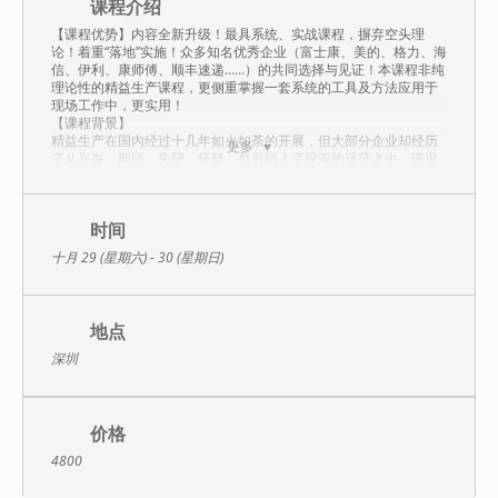
课程介绍
【课程优势】内容全新升级！最具系统、实战课程，摒弃空头理
论！着重“落地”实施！众多知名优秀企业（富士康、美的、格力、海
信、伊利、康师傅、顺丰速递……）的共同选择与见证！本课程非纯
理论性的精益生产课程，更侧重掌握一套系统的工具及方法应用于
现场工作中，更实用！
【课程背景】
精益生产在国内经过十几年如火如荼的开展，但大部分企业却经历
更多
了从兴奋、期待、失望、怀疑、然后陷入了深深的迷茫之中，进退
两难，其中原因出在哪里？下一步到底该何去何从？
精益生产通俗讲就是将企业一切活动做到“极致”，如“JIT”就是指工序
之间没有在制品或相对没有在制品，同时客户需要多少成品刚好做
出多少成品，没有成品库存，这些成品需要多少原材料就采购多少
时间
原材料，没有原料库存，即“零库存”，请问在现阶段企业能做到这种
十月 29 (星期六) - 30 (星期日)
“极致”吗？如果不能做到这种“极致”，企业知道用什么工具或方法，
通过几个阶段，多长时间能追求到这种“极致”的何种程度吗？
本堂课程重点就是教会您，大部分企业在现阶段，结合国情和厂
情，目前能做到何种“极致”？这种“极致”距离终极目标还有多远的“距
地点
离”？还需具备何种条件！
【课程设计】
深圳
特点一：整个课程按高等院校工业工程专业本科生教材“基础工业工
程”结合“精益生产”系统讲解。
特点二：整个课程中的所有工具及方法均采用工厂中的实际案例讲
解同时演练。
价格
特点三：整个课程采用曾经辅导过的一个有代表性的成功企业案例
将整个课程串联起来，该案例会用到整个课程80%以上的工具及方
4800
法，系统的从宏观到微观，整体到局部，详细介绍对整个生产过
程，对生产过程中的工序，对工序中的操作，对操作中的动作采用