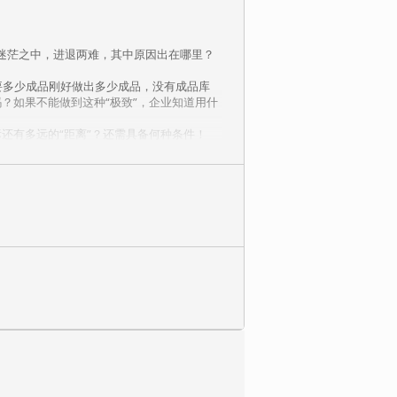
迷茫之中，进退两难，其中原因出在哪里？
需要多少成品刚好做出多少成品，没有成品库
？如果不能做到这种“极致”，企业知道用什
还有多远的“距离”？还需具备何种条件！
以上的工具及方法，系统的从宏观到微观，
分析及讲解。