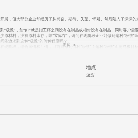
的开展，但大部分企业却经历了从兴奋、期待、失望、怀疑、然后陷入了深深的
到“极致”，如“JIT”就是指工序之间没有在制品或相对没有在制品，同时客户
少原材料，没有原料库存，即“零库存”，请问在现阶段企业能做到这种“极致”吗
间能追求到这种“极致”的何种程度吗？
更多
在现阶段，结合国情和厂情，目前能做到何种“极致”？这种“极致”距离终极目标
专业本科生教材“基础工业工程”结合“精益生产”系统讲解。
法均采用工厂中的实际案例讲解同时演练。
地点
个有代表性的成功企业案例将整个课程串联起来，该案例会用到整个课程80%
深圳
程，对生产过程中的工序，对工序中的操作，对操作中的动作采用何种工具进行
采用不同行业的案例进行演练。（内训课也可采用本企业的案例演练）
入
所处部门
则
善的支持
应对措施