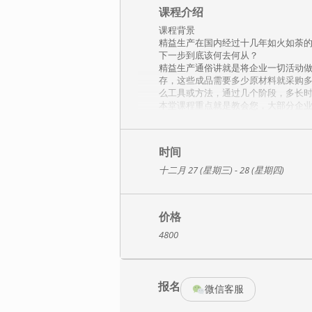
课程介绍
课程背景
精益生产在国内经过十几年如火如荼
下一步到底该何去何从？
精益生产通俗讲就是将企业一切活动做
存，这些成品需要多少原材料就采购多
么工具或方法，通过几个阶段，多长时
本堂课程重点就是教会您，大部分企业
课程特点：
特点一：整个课程按高等院校工业工程
特点二：整个课程中的所有工具及方
时间
特点三：整个课程采用曾经辅导过的一
十二月 27 (星期三) - 28 (星期四)
整体到局部，详细介绍对整个生产过
特点四：在对各个工具学习的同时，
课程内容：
价格
第一部分：工业工程(IE)基础理论及导
4800
一、工业工程(IE)基础理论
①工业工程(IE)的基础概念及工作职责
②工业工程在企业定位，扮演角色及
③工业工程(IE)在现场改善时遵循的原
报名
④改善团队成员的组成及活动形式
微信客服
⑤如何获得高层,中层及基层人员对改
⑥现场改善时常见的抵抗情绪分析及