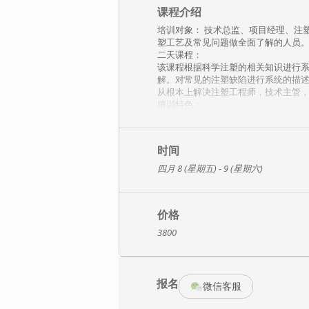
课程介绍
培训对象： 技术总监、项目经理、注
塑工艺及常见问题做全面了解的人员
二天课程：
该课程根据科学注塑的相关知识进行
解。对常见的注塑缺陷进行系统的描
从根本上解决注塑工程师，技术主管
培训特色：
根据客户提供及经典案例，介绍注塑
课程内容：
一、科学注塑介绍
时间
1.1、注塑工艺
四月 8 (星期五) - 9 (星期六)
1.2、三种类型的注塑工艺一致性
1.3、科学工艺过程
1.4、注塑的五个关键因素：产品设
1.5、并行工程
价格
3800
二、高分子及塑料介绍
2.1、 高聚物
2.2、 高分子形态：半结晶/非结晶/液
2.3、 塑料形态对注塑的影响：
报名
2.3.1、收缩率的不同
微信客服
2.3.2、熔化温度范围
2.3.3、注塑速度