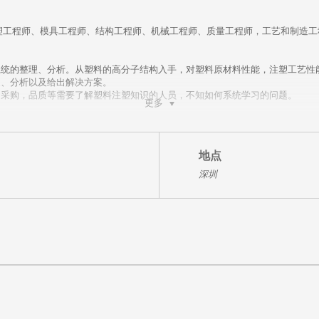
塑工程师、模具工程师、结构工程师、机械工程师、质量工程师，工艺和制造
。
系统的整理、分析。从塑料的高分子结构入手，对塑料原材料性能，注塑工艺性
述、分析以及给出解决方案。
，采购，品质等需要了解塑料注塑知识的人员，不知如何系统学习的问题。
更多
的相关具体内容和要求，以及在设计，生产中的实际应用，并提供现场的辅导等
地点
深圳
计、材料选择、模具设计与结构、机器选择、工艺参数设定
晶 塑料