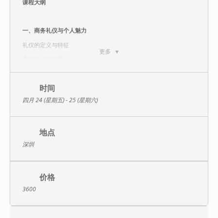
课程大纲
一、商务礼仪与个人魅力
礼仪的定义与特征
更多
商务礼仪的功能
商务礼仪的基本原则与要求
【情景模拟】三问剖析商务礼仪
时间
四月 24 (星期五) - 25 (星期六)
二、职业形象塑造
【引导案例：总统竞选、非诚勿扰】形象到底是什么？
伤不起的第一印象 ——“三秒钟”印象的影响力
地点
深圳
形象塑造的重要性
商务人士仪容仪表
1）商务交往人士妆容要求
价格
2）女士化妆与男士修面的具体要领
3600
3）发式发型的职业要求
4）面部、手部、皮肤的护理要求