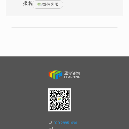
报名
微信客服
5）职场仪容禁忌
商务人士着装礼仪
1）职业着装 T.O.P 原则
2）男士西装礼仪
男士西装颜色与搭配
男士如何正确穿着西装
领带款式的选择
西装搭配常识与技巧
【案例分析】判断图片西装着装的对错
3）女士套裙礼仪
如何正确选择套裙
套裙色彩礼仪
【案例分析】判断图片套裙色彩搭配的对错
4）饰品礼仪
020-28851696
符合身份