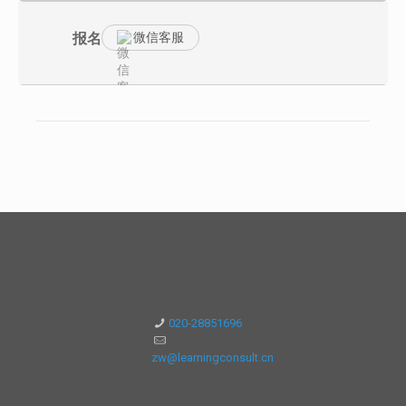
者，颁发与所参加培训课程专业领域相同之：“香港培训认证中心
HKTCC国际职业资格认证中心《国际注册中（高）级****管理
微信客服
报名
（师）》职业资格证书”。（国际认证／全球通行／雇主认可／联网
查询）。
3.课程结束后10日内将证书快递寄给学员；
培训内容
第一模块 自我管理
一、管理认知
【认知】公司逻辑：从董事会，管理层和员工层的公司结构中理解
管理？
【认知】管理定义：目的与手段，管理者始终要把握的目的是什
么？
【认知】管理本质：为什么管人比管事更本质？
二、从专业走向管理的角色转换
【认知】角色本质：角色的担当者，首先应该代表谁？
【认知】行为误区：管理者有哪些常见不当行为？
【认知】角色责任：管理者对上，对中，对下的责任区分。
【认知】角色分解：管理者在问题场景下的角色细分。
【认知】能力分类：哪些能力对管理者履职相对重要？
【认知】角色转换：从专业到管理的10个转换
三、自我管理的三个研讨话题（可选）
020-28851696
【方法】如何提高自己的时间管理效率？
【方法】化解压力和控制情绪的有效方法？
【方法】管理者如何自我修炼（人际交往，解决问题，习惯心
zw@learningconsult.cn
性）？
第二模块 工作管理