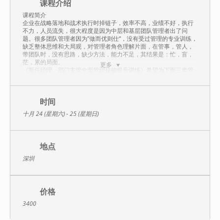
课程介绍
课程简介
企业在战略落地和战术执行时掉链子，效率不高，业绩不好，执行
不力，人员流失，很大程度是因为中层和基层团队管理者出了问
题。很多团队管理者因为”做而优则仕“，没有受过管理的专业训练，
缺乏整体思维和大局观，对管理者角色理解片面，在管事，管人，
带团队时，没有思路，缺少方法，能力不足，其结果是：忙，盲，
茫，累的局面。
更多
《新任经理、部门主管全面管理技能提升训练》希望为下面三类管
理者提供帮助：需要起步者：刚上任的管理者或储备人员快速把工
作开展起来；需要梳理者：老中层系统梳理思路和更新认知，更上
层楼；需要解惑者：找到实际困难和问题的解决思路和办法，重新
破局。
时间
课程收益
十月 24 (星期六) - 25 (星期日)
建立管事，管人，管自己的系统认知。
掌握提升工作效率，降低管理颗粒度的方法工具。
掌握对上对下及横向协作沟通中的实用方法。
梳理带团队，培养下属，激励员工的逻辑思路和实用方法工具。
地点
探讨实际问题的解法，提供咨询式辅导。
深圳
费 用：3400元 (包括培训、培训教材、午餐、以及上下午茶点
等)
认证费用：中级证书1000元/人;高级证书1200元/人(参加认证考试
的学员须交纳此费用，不参加认证考试的学员无须交纳)
价格
备 注:
1.高级证书申请须同时进行理论考试和提交论文考试，学员在报名
3400
参加培训和认证时请提前准备好论文并随理论考试试卷一同提交。
2.凡希望参加认证考试之学员，在培训结束后参加认证考试并合格