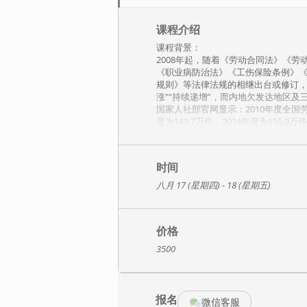
课程介绍
课程背景：
2008年起，随着《劳动合同法》《
《职业病防治法》《工伤保险条例》
规则》等法律法规的相继出台或修订，
涨”“持续递增”，而内地欠发达地区
国家人社部官网显示：2010年度全国劳动
度为149.7万件，2014年度为155.9万
2020年度为221.8万件。这些案
经无法适应新的形势！
2020年至今，国家出台了《民法典
时间
工资支付条例》《电子劳动合同订立
险！
八月 17 (星期四) - 18 (星期五)
不可否认，用人单位的劳动用工风险
动者“不合格、不胜任、严重失职、严
重新树立与持续维护用人单位的管理
价格
综上，我们特邀请我国著名的劳动法
3500
课程特色：
稀缺性：此课程将劳动法体系和薪酬
针对性：课程内容精选了近几年主讲
境、大气候、大趋势，极具参考性和
报名
新颖性：除前述提及的内容外，老师
微信客服