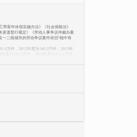
职工带薪年休假实施办法》《社会保险法》
务派遣暂行规定》《劳动人事争议仲裁办案
及一二线城市的劳动争议案件依旧“稳中有
万件，2012年度为140.3万件，2013年
18年度为182.6万件，2019年度为211.9万件，
源管理模式已经被完全否定，已经彻底落后，已
《新劳动争议司法解释（一）》《保障农民工
带来了极大的影响，亦带来了不少的法律风
险和化解劳动争议的技能技巧，掌握证明劳
绝或减少劳动争议的发生及败诉的概率，以
织相关人员参加！
案例，这些案例完全符合中国现阶段的大环