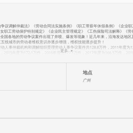
劳动争议调解仲裁法》《劳动合同法实施条例》《职工带薪年休假条例》《企业
《女职工劳动保护特别规定》《企业民主管理规定》《工伤保险司法解释》《劳
全国各地的劳动争议案件出现了井喷、爆发等现象！近几年来，沿海发达地区
及三五线城市的劳动者维权意识亦逐步增强，维权技能逐步提升！
人事仲裁机构和调解组织受理劳动人事争议案件共128.8万件，2011年度为131.5
更多
件，2015年度为172.1万件，2016年度为177.1万件，2017年度为166.5万件，20
件大部分以用人单位败诉告终！这充分说明，“传统式、粗放式、随便式”的人力资
》《个人信息保护法》《关于民事诉讼证据的若干规定》《商业秘密司法解释》
地点
指引》等众多政策法规、司法解释。经研究发现，这些新规定对企业的用工管理
广州
无处不在！广大用人单位很有必要尽快学习相关政策法律法规，掌握防范用工风
重违纪”的实操策略，以迅速构建行之有效的劳动争议风险防范机制，以迅速杜
权威！
、劳动关系与劳动争议实战专家钟永棣老师主讲此课程。欢迎企事业单位积极组
绩效管理体系紧密相结合，国内极少出现此类课程。
老师（及其专职团队）亲自处理过的且在不少用人单位内部也曾发生过的代表性
启发性。
将随时结合最新的劳资热点，分析最新的司法判例，分享最新的实操策略。