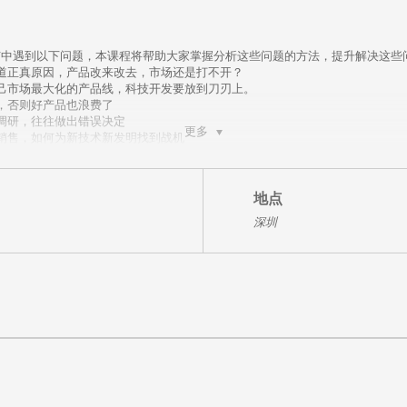
广中遇到以下问题，本课程将帮助大家掌握分析这些问题的方法，提升解决这些
道正真原因，产品改来改去，市场还是打不开？
己市场最大化的产品线，科技开发要放到刀刃上。
，否则好产品也浪费了
调研，往往做出错误决定
更多
销售，如何为新技术新发明找到战机
钱白花
市场特征，如何设计出有效的销售运作模型
设计出动力十足，忠诚可靠，销售能力强的渠道体系来
地点
深圳
向的形成
体会技术、品牌、商务、服务是如何在项目中形成合力
准，杀敌与无形之中
不了台阶
d 类别需求