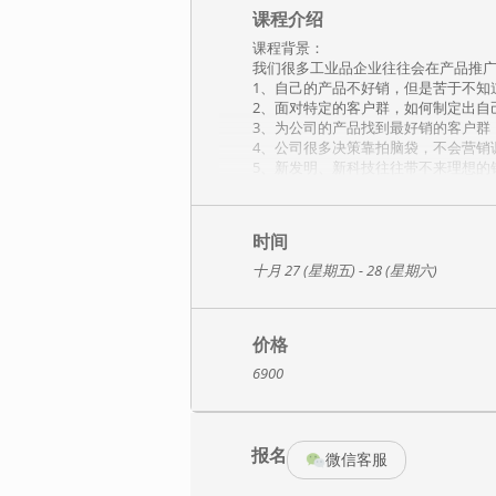
课程介绍
课程背景：
我们很多工业品企业往往会在产品推
1、自己的产品不好销，但是苦于不知
2、面对特定的客户群，如何制定出自
3、为公司的产品找到最好销的客户群
4、公司很多决策靠拍脑袋，不会营销
5、新发明、新科技往往带不来理想的
6、如何找到卖货的宣传定位，不要让
7、项目运作是大项目工业品类市场的
8、工业品类渠道也是一个难题，如何
时间
课程大纲：
十月 27 (星期五) - 28 (星期六)
一、案例中体会决胜之关键因素
1、通过案例体会客户的选择标准和意
2、我们的产品是如何销售给客户的，
2、新技术是如何在市场上取得突破的
价格
a、水立方案例：改变客户内在评价标
6900
b、西安银行案例：客户的印象让你上
二、适销性判断模型
1.产品适销性判断模型BATT
2.适销性判断成功与失败之案例种种
报名
三、适销模型要素之—-category nee
微信客服
3.识别类别需求市场，