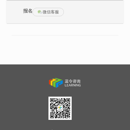
1、在竞争环境中对客户服务正确的认知
（1）为什么我们尽了力，客户还不满意？
报名
（2）当下客户需求层次的改变
微信客服
2、客户评价是他的体验而不是你的付出
（1）服务不仅要帮助客户就解决问题
（2）服务还要关注客户的感知
3、专业化的沟通与个人影响力
（1）通过个人影响力去有效引导客户
（2）通过专业化的沟通去创造客户良好感知
4、投诉处理中与客户沟通的三把利器
（1）你能听懂客户的意思吗——聆听技巧
（2）你能让客户说给你听吗——提问技巧
（3）你说的客户能接受吗——专业话术
•创建“相似性”/“迎合式的反对”/回避客户“刁难”的话术
5、面对不同行为风格的客户的引导技巧
•对极其愤怒的/喋喋不休的/思维混乱的/有备而来的客户的引导
二、情景演练
1、准备充分，进入“调频”过程——真诚表达，承接情感
2、了解需求，把握沟通的要点——知己知彼，了解客户真实的需求
3、引导客户，提高沟通的效率——引导话题方向，让客户正视问题
4、化解被动，管理客户的期望值——有备而来，制定利于己方的谈
判策略
5、达成一致，修复关系——挽留客户，维持证明的价值
三、课程总结
1、当前客户投诉的变化点
（1）客户除了关注投诉处理的结果外，还格外关注处理过程
（2）客户除了关注实际赔偿或补偿外，还关注其他形式的补偿
（3）客户的容忍区间变窄，因投诉而升级的几率攀升