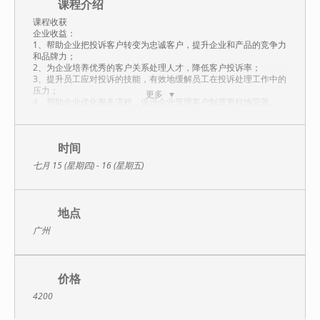
课程介绍
课程收获
企业收益：
1、帮助企业把投诉客户转变为忠诚客户，提升企业和产品的竞争力
和品牌力；
2、为企业培养优秀的客户关系处理人才，降低客户投诉率；
3、提升员工应对投诉的技能，有效地缓解员工在投诉处理工作中的
压力；
更多
4、帮助企业优化服务流程，促进企业管理客户制度更好地完善。
岗位收益：
1、掌握客户投诉处理的基本原则和方法；
2、有效运用投诉处理与客户沟通三把利器，防止投诉升级；
3、运用专业化的沟通技巧提高客户满意度；
时间
4、学会使用“波长技术”与客户调频，站到客户的立场上说话；
七月 15 (星期四) - 16 (星期五)
5、掌握客户期望值管理的策略和话术，有效引导客户，化被动为主
动。
课程特色
地点
1、采用创新行动学习的培训模式，根据典型的投诉案例设计情景进
行演练模拟，课堂氛围活跃；
广州
2、学员在课堂中进行各种角色扮演，令课程具有极强的体验感，具
有实践性和落地性；
3、聚焦问题-激活旧知-补充旧知-形成新知-运用新知，以系统教学
的方式，帮助学员总结规律，揭示盲点，使学员的知识、技巧和心
价格
态表达高度统一。
4200
课程大纲
一、客户投诉处理的技巧与方法