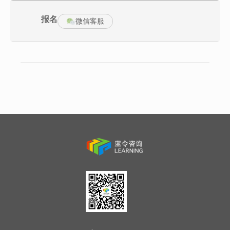
4、知晓投诉处理的五大原则，避免激发客户投诉
5、学员能够熟练运用投诉处理话术，借鉴好的投诉处理技巧
报名
微信客服
费用/Fee：4580元/人RMB
活动纲要/Outline
一、新经济环境下的如何提升客户满意度
1、在产品同质化、价格无明显差异，服务是企业的核心竞争力
2、提升客户满意度的三个前提假设
服务比产品重要
态度比能力重要
做什么比怎么做重要
3、影响客户满意度的关键要素
工作人员态度
履行销售时的承诺
有利回报政策
准确的商品信息
4、客户满意度管理技巧
如何建立预警机制
企业系统支撑能力
资源投入的加大
客户消费行为分析能力
企业如何回馈
服务人员队伍的建设
解决问题：让学员树立服务意识，掌握提升客户满意度的相关服务
技巧