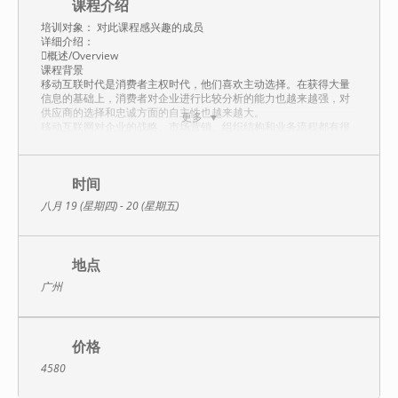
课程介绍
培训对象： 对此课程感兴趣的成员
详细介绍：
概述/Overview
课程背景
移动互联时代是消费者主权时代，他们喜欢主动选择。在获得大量
信息的基础上，消费者对企业进行比较分析的能力也越来越强，对
供应商的选择和忠诚方面的自主性也越来越大。
更多
移动互联网对企业的战略、市场营销、组织结构和业务流程都有很
大影响，改变了企业与客户的传统关系，主要表现为沟通方式、营
销方式、信息对称性的改变。如何提升客户的满意度和忠诚度是每
家企业面临的课题。
世界上没有尽善尽美的商品和服务，这就注定了只要有客户消费就
时间
一定会有客户的投诉。所以，在面对客户投诉的时候不必担心和害
八月 19 (星期四) - 20 (星期五)
怕，客户并非真的想抓住问题不放，而是希望对出现的问题能得到
一个合理的解释。但是，很多客户服务人员没有认清这个问题，在
客户抱怨的同时，也抱怨自己公司的商品为什么不制造得更好些、
公司流程更畅通一些，少招来一些客户的投诉。
地点
授课方式
案例讨论＋分析教学＋互动讲授＋小组研讨+录音分析
广州
体验式互动教学的方式，让学员在实际的体验中积极思考； 课程展
开结合理论讲授，小组讨论、互动演练、情景模拟、游戏思考、案
例和录像分析等形式。
价格
课程收获
1、了解移动互联网对企业运营管理的冲击
4580
2、了解移动互联网时代下客户对服务体验以及消费需求的转变
3、掌握互联网时代下客户投诉的心理需求