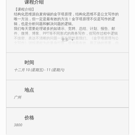
课程介绍
【课程介绍】
结构化思维源自麦肯锡的金字塔原理，结构化思维不是公文写作的
唯一方法，但一定是最有效的方法！金字塔原理不仅是写作的逻
辑，也是分析问题和解决问题的逻辑。
我们每天需要处理诸多的如请示、竞聘、总结、计划、报告、邮
件、微博、博客、PPT等不同形式的商务写作，但写作过程中逻辑
不缜密、表达不清晰的问题一直在困扰着我们。《金字塔原理与公
更多
文写作》训练课程为此量身打造，提供最有效、最正确的答案，你
的写作或沟通从此将重点突出、层次清晰、风格正确。
从此，你可以实现：想得清楚，说得流畅，写得明白；
你的受众可以实现：听得明白，看得清楚，做得正确。
【课程特色】
时间
1．案例实战：课程全程使用大量实战型的案例进行剖析与训练；
十二月 10 (星期五) - 11 (星期六)
2．模型优化：课程将提供各种具体类型的优化思维工具与模型；
3．落地支撑：课程提供互联网的自媒体交流平台实现长期学习。
【适合群体】本课程是思维技术课，理论上适合所有群体,并且全程
训练。
地点
【课程提纲】
广州
一、全脑表达
（一）思维与逻辑
（二）写作/表达之三步曲
（三）理性思考与感性表达
价格
二、金字塔的结构化思维
（一）金字塔结构的缘由
3800
1．归类分组，思想组织
2．自上而下表达，结论先行