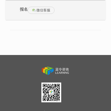
3．自下而上思考，总结概括
（二）金字塔内部的结构
报名
微信客服
1．纵向关系
2．横向关系(训练)
3．序言的结构
4．金字塔结构的构建
（三）序言的具体写法
1．序言的讲故事结构
2．序言的常见模式
（四）演绎推理与归纳推理
1．演绎推理
2．归纳推理
3．演绎推理与归纳推理的联系与区别(训练)
此处：第1天上午总结
（五）逻辑顺序的应用
1．时间顺序
2．结构顺序
3．程度顺序(训练)
（六）概括各组思想
1．避免使用“缺乏思想”
2．说明行动产生结果／目标
3．寻找结论之间的共性(训练)
三、逻辑梳理与大纲架构
（一）提纲法
（二）思维导图法
1．从上至下的大纲架构
2．从下至上的大纲架构(训练)
此处：第1天下午总结及全天总结