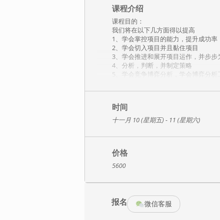
课程介绍
课程目的：
我们将在以下几方面得以提高
1、学会掌控项目的能力，提升成功率
2、学会切入项目并且黏住项目
3、学会推进和展开项目运作，并步步
4、分析，判断，并制定策略
5、学会竞争博弈分析，学会博弈分析
6、学会客户意向分析法，锁定意向并
7、项目运作评价工具，及时了解项目
8、学会制定项目计划，并学会结合博
时间
9、学会建构高层关系，在项目中立于
十一月 10 (星期五) - 11 (星期六)
课程大纲：
第一部分 项目运作—事关成败
项目运作可大大提高成功率
本单元学习目标：从案例中学习和体
价格
一、平民身份如何演绎5千万的奥运项
5600
一个成功的运作，可以拿下世界级的
平凡的销售经理，竟然被传说是高干
二、一个2500万项目的失败案例
即使是大牌产品，也照样丢给一个小
报名
运作过程的失败，遭致后期招标全面
微信客服
三、从案例中研究问题