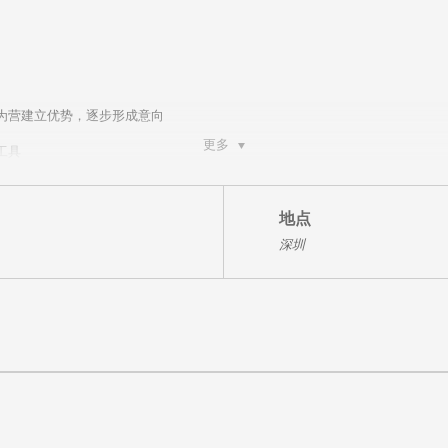
为营建立优势，逐步形成意向
更多
工具
收获招标
运作好坏状态
弈模型来把监控执行项目运作计划
地点
不败之地
深圳
验项目运作
目！
项目
子弟
公司
被动