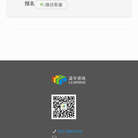
2.筋的设计* ribs design
报名
微信客服
3.凸台、螺丝柱的设计* bosses design
4.角板的设计* gussets design
5.尖角的设计* sharp corner design
6.拔模设计* draft design
7.孔洞的设计* holes and cores
8.倒扣的设计 * undercut
9.模塑螺纹的设计 Molded-in thread
10.模塑文字*lettering
11.活动铰链设计* living hinge design
12.塑料轴承设计*plastic bearing design
13.塑料件公差的设计 Tolerance design
14.塑胶件的装配 Assembly design
第三篇 塑料件结构件设计Plastic Parts Structure Design
一、结构设计考虑的因素 * structure consideration in plastics
二、短期的机械性能* short-term mechanical properties
三、长期的机械性能* long-term mechanical properties
四、结构设计公式* structure design formulas
五、刚度的设计* designing for stiffness
六、长期负载的设计 * designing for long-term loading
七、冲击负载的设计 * designing for impact
八、热负载的设计 * thermal loading
第四篇 塑料件注塑工艺过程Plastic Parts Molding process
一、浇口的考虑 * gating consideration
020-28851696
二、流动取向的影响* mold filling orientation