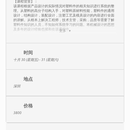
【课程背景】：
该课程根据产品设计的实际情况对塑料件的相关知识进行系统的整
理。从塑料的高分子结构入手，对塑料原材料性能，塑料件的通用
设计，结构设计，装配设计，注塑工艺及模具设计的内容进行全面
的讲解。从根本上解决工程师，技术主管，采购，品质等需要了解
塑料件知识的人员，不知如何系统学习的问题。将机械设计的思想
及多年的设计经验也揉和在该课程中。
更多
【培训特色】：
根据客户提供及经典案例，介绍塑胶件的相关具体内容和要求，以
及在设计，生产中的实际应用，并提供现场的辅导，包括结构设
计、传动设计及综合分析等。
时间
十月 30 (星期五) - 31 (星期六)
【课程内容】：
第一篇 认识塑料Understanding Plastic
1.塑料是什么 * what”s plastic
地点
2.塑料的分类* the classification of plastic
3.塑料的机械特性* mechanical properties
深圳
4.塑料的热特性* thermal properties
5.塑料的电气特性 * electric properties
6.塑料的环境特性* environment properties
7.塑料的模塑特性* molding properties
价格
8.常用塑料介绍 * introduction of some common plastic
3800
第二篇 塑料件通用设计 Plastic Parts General Design
1.壁厚的设计 * wall thickness design