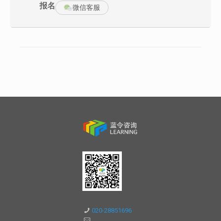
3、视频剖析：采用经典商务谈判案例情境录像，在课程不同阶段放
报名
微信客服
映并讨论相关内容，可彻底了解销售方和采购方的不同心态、立
场、话术和技巧。
课程大纲
一、分析策略、寻找筹码
1、体验式的游戏“热身”；引出谈判的概念和运用范围,体会个人目前
的谈判思维模式，引出培训的意义
2、不同角度找筹码——重视时间、退路等隐性筹码；
3、案例引导：甲乙双方的7种筹码
4、案例剖析：逆势反转
5、销售员如何在大客户面前不气短?如何营造自我价值优势?
6、视频情境案例剖析:谈判的力量分析与筹码转换
7、思考讨论:我方和对方的所有筹码，搭建自身团队的优势筹码库
二、路径策划、谈判准备
1、正确理解销售谈判的双赢思维
020-28851696