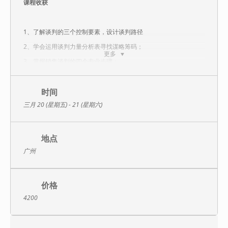
课程收获
1、了解谈判的三个控制要素，设计谈判路径
2、学会运用谈判力量分析表寻找谋略筹码；
更多
3、掌握销售谈判的四个专业步骤；
3、运用讨价还价的心理博弈，为自己争取最大的利益；
4、正确运用拓宽策略与逐项策略，促成合作，实现双赢。
时间
三月 20 (星期五) - 21 (星期六)
课程收益
地点
1、互动演练：极其注重实战研讨，讲师具备丰富的实战经验和点评
广州
能力，全课程用互动演练、案例分享、风格测试、小组讨论等互动
教学。讲课引导时间约占1/3; 互动演练约占1/3; 讨论点评时间约占
1/3；
价格
2、实战案例：现场每个小组自己设定一个包含谈判全过程的案例，
按照谈判步骤分阶段对自己的案例进行演练。采用现在进行时的销
4200
售案例，讲师将与学员们共同脑力激荡并现场点评解决现有的谈判
困难，可直接建议销售报价、让步程度与步骤；