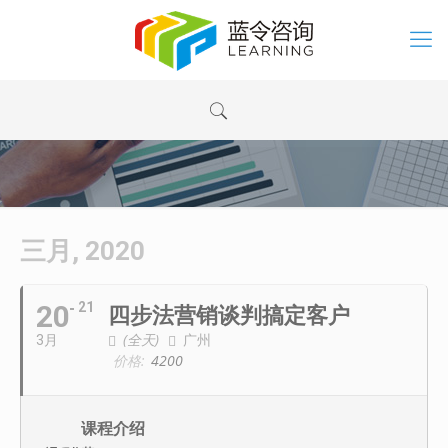
三月, 2020
20
21
四步法营销谈判搞定客户
(全天)
广州
3月
价格:
4200
课程介绍