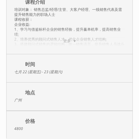
课程介绍
培训对象： 销售总监/经理/主管、大客户经理、一线销售代表及需
提升销售能力的职场人士
课程收获：
企业收益:
1、学习与借鉴标杆企业的销售经验，提升赢单机率，提高销售业
绩;
2、培养优秀的顾问式销售人才，优化企业销售人才结构;
更多
3、搭建顾问式销售的逻辑结构，统一销售语言，提升销售人员战斗
力。
岗位收益:
1、了解顾问式销售的业务本质，识别真正客户;
2、掌握有效区分需求的三要素,真正挖掘客户需求;
时间
3、现场输出价值呈现三大工具表，找到客户利益切入点;
七月 22 (星期五) - 23 (星期六)
4、实战演练销售项目的6个场景，提升项目嬴单概率。
课程特色：
1、以沉浸式情景教学为手段，带领学员亲身体验完整的复杂销售案
地点
例中的各个场景阶段，以训战结合的方式实现岗位和项目的赋能;
2、通过充分的研讨互动，引导学员学会识别销售项目运作的目标、
广州
策略、行动计划等关键要素，让学员在互动过程中激活内在的销售
经验，逐渐沉淀为体系化的销售逻辑结构。
课程大纲：
价格
一、解决方案，必须要以客户为中心
1、华为销售如何用一封邮件生生撬走得到千万订单
4800
2、如何正确理解“客户”:有奶也未必是娘
3、如何正确理解“中心”︰哪些要求要满足，哪些要求要say no