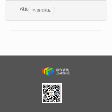
4、项目销售中的价值公式:成交五问
5、如何正确理解“解决方案”
报名
6、如何创造更多的价值
微信客服
7、项目销售的发展趋势
8、解决方案销售人员的核心能力要求
成果输出:准确理解客户是谁,组织还是个人，是潜在客户还是意向客
户
二、看山不是山:需求闭环三要素1、工业品项目销售中的需求定义
2、组织需求的角色属性:均是以爱之名，结果大相径庭
3、构想:你以为你以为的就是你以为的么?
4、需求VS构想:真假美猴王
5、动机:无动机、则不动
6、需求闭环︰制定解决方案的必要前提
成果输出∵学会快速判断客户的真实需求，推动销售进程
三、项目赢单利器:VCM模型（价值协同模型)
1、深刻理解客户的采购流程:从程序到认知
2、VCM模型简介:如何兼顾客户的组织利益与角色利益
3、价值呈现三大工具表
(1）资源整备系统―—oVL
(2）精准定位系统――RVL
(3）饱和攻击系统——SRB
4、分组研讨输出:组织价值清单、角色价值清单、具体角色利益表
成果输出:
1、快速找到可以满足客户利益的切入点
2、通过价值呈现三大工具表，在销售项目中进行“饱和攻击”
四、华为式项目运作:大客户销售项目实战演练1、第一幕基调
(1）基于形势分析的SSO(单一销售目标)
(2)决策链关键角色(EB/TB/UB)