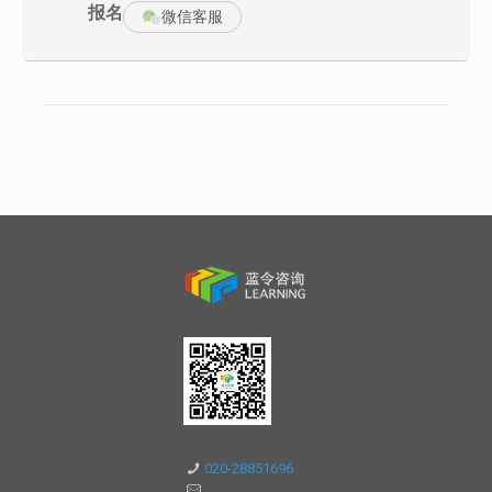
报名
第一单元 研发项目管理基础
微信客服
一、实战演练：项目管理破冰
二、认识研发项目与项目管理
1、项目、项目管理与产品管理
2、典型的研发项目
（1）新产品开发项目、定制类产品开发项目
（2）技术预研项目、平台开发项目
案例研讨：主要类型研发项目特征及管控重点
三、研发项目管理框架
1、产品商业目标
2、项目生命周期、组织模型
3、项目知识域与管理工具
4、项目团队文化
四、研发项目管理成功的三个要点
第二单元 研发项目的启动阶段
一、研发项目的来源：可行性评估与立项
1、项目可行性分析与价值评估
2、界定产品的定位和定义
3、制定项目任务书
（1）4W+2H：WHY、WHAT、WHEN、WHO、HOW、HOW
MUCH
（2）SMART原则
（3）案例演练：确定项目目标
二、项目干系人管理
1、研发项目的主要干系人（项目团队之外）
项目组合负责人、项目赞助人、职能部门经理、产品经理、项目接
020-28851696
受人、最终客户/用户
2、案例演练：识别项目的主要干系人及其业务要求