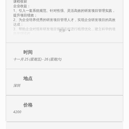
课程收获
企业收益：
1、引入一套系统规范、针对性强、灵活高效的研发项目管理实践，
提升项目绩效；
2、为企业培养优秀的研发项目管理人才，实现企业研发项目的高效
达成；
3、帮助企业对现有研发项目管理流程进行梳理优化，建立科学的项
更多
目管理流程。
岗位收益：
1、深入理解研发项目管理的理念与框架，能够针对典型的研发项目
特征进行管理；
2、掌握从项目启动、计划、执行直至收尾的全过程及其主要管理方
时间
法与工具；
十一月 25 (星期五) - 26 (星期六)
3、学会运用研发项目的进度、资源、质量、风险、沟通等要素的综
合管控技能；
4、掌握提升研发项目运作效率、项目纠偏的典型方法。
地点
课程特色
1、讲师作为研发管理领域实战专家，长期从事研发体系的改进项
深圳
目，对各类型研发体系具有深刻理解，积累了丰富的实战经验，能
够为学员提出富有实践启发的指导建议；
2、课程不仅具备丰富的方法论和技巧，而且案例颇具针对性，贴近
研发项目管理实践，十分接地气，且有说服力，能给学员带来极具
价格
参考价值的案例指导；
3、课程将优秀的研发管理理念和工具方法融为一体，使学员在实战
4200
演练中有所领悟并切实应用到实际项目开发中，提高产品研发的效
率和质量，提升产品的竞争力。
课程大纲