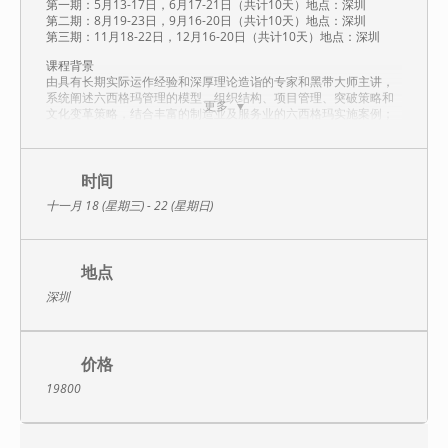
第一期：5月13-17日，6月17-21日（共计10天）地点：深圳
第二期：8月19-23日，9月16-20日（共计10天）地点：深圳
第三期：11月18-22日，12月16-20日（共计10天）地点：深圳
课程背景
由具有长期实际运作经验和深厚理论造诣的专家和黑带大师主讲，
系统阐述六西格玛管理的模型、组织结构、项目管理、突破策略和
更多
文化变革策略，结合丰富的制造业及服务业的六西格玛实施案例；
重点讲解六西格玛项目各阶段所用工具及MINITAB专用软件的应
用。培养六西格玛黑带具备对问题敏锐的洞察力、驱动团队解决问
题的技能与创新解决问题的能力，这对六西格玛黑带的职业和非职
业生涯具有决定意义。
时间
《六西格玛绿带升黑带课程》共计10天，分2个月完成，每月连续5
十一月 18 (星期三) - 22 (星期日)
天。《六西格玛绿带升黑带课程》结合实际案例研讨和现场试验来
教学，并将精益思想与六西格玛思维有机的融合到一起，从而提供
了关于品质改进、效率提升、流程优化、设备管理、物料库存与物
流路线改善等项目的细部分析问题与解决问题的个性化路径。
地点
课程目标
深圳
1、系统全面的撑握六西格玛DMAIC方法论
2、理解并能灵活运用相关流程分析及改善工具
3、能在六西格玛改进项目中识别及应用正确的工具完成改善项目
4、熟悉六西格玛项目各阶段所用工具，及其在MINITAB中的灵活运
价格
用
19800
培训模式
培训过程中，我们摒弃单调枯燥的理论讲解，更加侧重于应用和实
战。老师将采用讲授法、问答法、案例研讨与分组讨论等多样方式
相结合的教学模式。