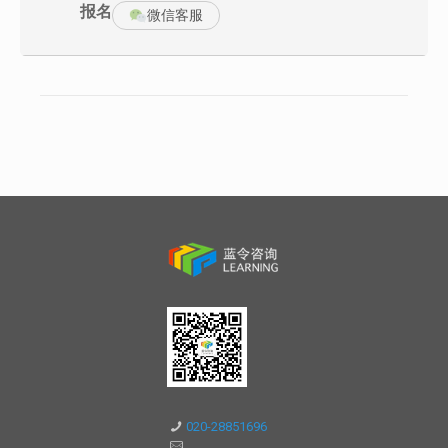
报名
微信客服
课前准备
1、空杯的心态
2、不被打扰的学习时间
3、做好计划，准时出席
课程特色
1、小班授课：互动性强，一对一针对性指导；
2、结果导向：真实案例贯穿始终，注重理论与实践的结合；
3、教学相长：关注学员项目管理技能的培养；透过案例分析、实战
演练、小组研讨分享经验和知识。
课程费用：19800元/人（含资料费、专家演讲费、会务费）住宿可
统一安排，费用自理
成果鉴定：培训后经考核合格学员将颁发天行健咨询权威《六西格
玛黑带培训证书》。
课程大纲
第1场
模块一：
六西格玛概论
培训课程整体介绍
DMAIC改善实践逻辑梳理
六西格玛项目推进与管理
六西格玛项目课题选择
0.1H
020-28851696
1.0H
1.0H