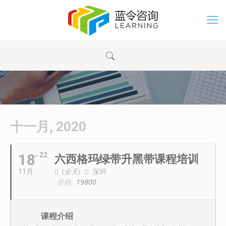
十一月, 2020
18
22
六西格玛绿带升黑带课程培训
(全天)
深圳
11月
价格:
19800
课程介绍