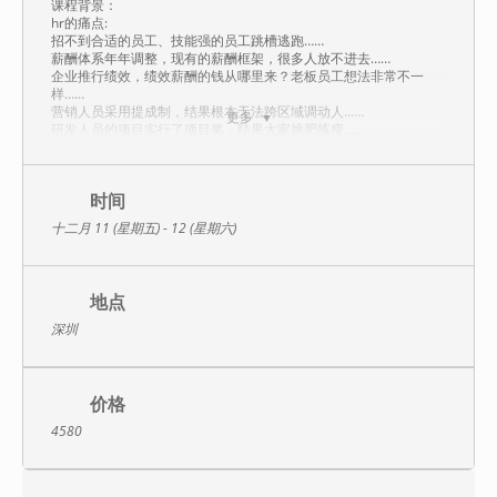
课程背景：
hr的痛点:
招不到合适的员工、技能强的员工跳槽逃跑……
薪酬体系年年调整，现有的薪酬框架，很多人放不进去……
企业推行绩效，绩效薪酬的钱从哪里来？老板员工想法非常不一
样……
营销人员采用提成制，结果根本无法跨区域调动人……
更多
研发人员的项目实行了项目奖，结果大家挑肥拣瘦……
老板的痛点:
利润越来越低，有人拿了高薪还不好好干活.
员工互相攀比工资，给这个加了，哪个又来找.
时间
效率低下，员工没有积极性.
十二月 11 (星期五) - 12 (星期六)
如果您有这里的一个或者几个问题，那说明您的薪酬体系需要调整
或者重新构建。《全面薪酬体系设计实战训练营》这门课从讲述薪
酬设计的操作步骤的过程中，讲述各种薪酬问题应该如何处理，课
程深入简出，实用性强。
地点
课程收益：
深圳
1.掌握不同职责分工模式，对薪酬的影响.
2.掌握几种职位评估的工具.
3.学会薪酬调查与薪酬市场数据的统计方法.
4.薪酬带宽的设计与固浮比的划分.
价格
5.营销人员绩效薪酬的设计.
6.研发人员项目奖的设计.
4580
7.职能部门奖金的设计.
8.年终奖设计.
9.薪酬数据的分析.
10.加薪政策的设计