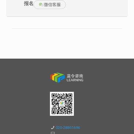
报名
课后资料:
微信客服
价值链分析案例模版
岗位说明书模版
薪酬制度模版与案例
绩效合同模版
绩效薪酬制度案例
培训内容：
第一部分 概述 二个目标，一个核心，五大基本要素
1.薪酬设计的目标是什么
2.员工关注薪酬的问题点：劳动所得与公平问题
3.企业关注薪酬的问题点：投入产出比、管理手段、市场行情
4.薪酬设计考需要考虑的问题点：
职位、技能、市场、业绩、企业的财务状况
5.薪酬设计的矛盾点：
以岗定薪还是按照技能定薪？
能力强的人业绩一定好吗？——按照技能还是按照业绩定薪
我们认为重要的职位就一定薪酬高吗？——内部公平与外部公平的
矛盾
公司业绩好，个人业绩不好奖金如何发？——团队与个体的矛盾
按照绩效排名发钱还是按照考核分数发钱？——绩效工资的问题
营销人员是按照提成制？还是奖金制？
第二部分
一、岗位分析：
1.岗位分析的三大目标
优化分工与职责设置
编制任职资格
020-28851696
确定编制