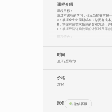
课程介绍
课程目标：
通过本课程的学习，你应当能够掌握一
A：掌握全生命周期成本（总拥有成本
B：掌握有效需求预测的客观方法，并
C：掌握经济订购批量的计算以及库存
课程特色：
本课程介绍了对需求的有效预测，仓储
而优化采购策略，以总拥有成本最优
更有含金量的课程。
时间
课程大纲：
全天 (星期六)
第1章 理解库存的存储和移动方法
第1.1节 认识库房和仓库设计的原则
1. 库房和仓库的设计原则 2. 仓库设置
3. 库存的数量和位置的合理性分析 4
价格
5. 库房和仓库设计 6. 影响库房和仓
2880
7. 仓库的流动、空间利用和灵活性布
第1.2节 产品编码在库存运作中的使用
1. 产品编码系统介绍 2. 条形码的原理
3. 订单跟踪技术 4. RFID 技术的使用
报名
第1.3节 对比不同仓储设备使用的影响
微信客服
1. 物料搬运设备 2. 托盘化和单位负载
3. 包装 4. 包装的环境标准