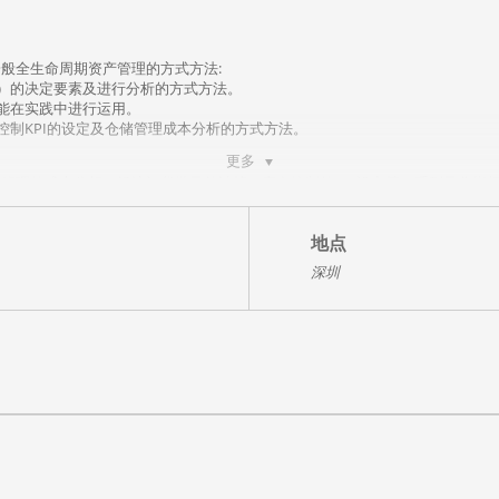
般全生命周期资产管理的方式方法:
）的决定要素及进行分析的方式方法。
能在实践中进行运用。
控制KPI的设定及仓储管理成本分析的方式方法。
更多
管理的成本分析，经济订货批量的计算，库存控制的KPI设定等一系列量化指
来完善企业的采购工作。这门课程，改变了以往采购工作以定性分析为主，缺乏
地点
深圳
、目的和影响
的目的
. 影响仓储位置的决定性因素
库布局的因素
局
及应用