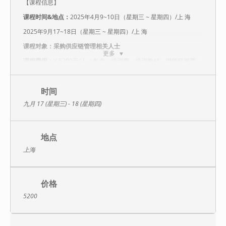
【课程信息】
课程时间&地点：
2025年4月9~10日（星期三 ~ 星期四）/上 海
2025年9月17~18日（星期三 ~ 星期四）/上 海
课程对象：采购供应链管理相关人士
更多
课程费用：
¥ 5200元/人（包含：培训费、培训教材、增值税发票、
茶歇）
【课程介绍】
时间
随着信息技术的快速发展，数据的获取成本变得越来越低，采购与
九月 17 (星期三) - 18 (星期四)
供应链管理也迎来了“大数据”时代。如何从海量的数据中洞悉供应市
场的变化，找到最优的供应链管理模式，成为公司及采购管理人员
能否脱颖而出的关键。本课程对采购与供应链管理中的各个环节按
照“分析何种数据，如何获取数据，怎样分析数据”的思路，配合贴近
地点
实际的18个实操案例与案例分享，使学员切实掌握“从历史数据出
发，以模型经验判断”的数据思维，快速应用到实际采购管理工作
上海
中，产生增值。
【课程大纲】
价格
第1天：通用性知识培训和主观决策型数据模型
5200
1．数据时代采购的格局观
采购职能的四种发展模式