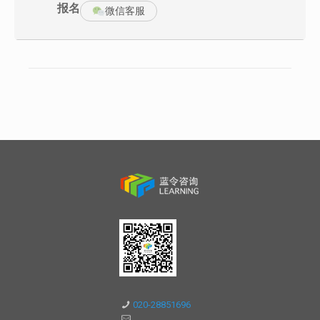
采购的使命——降本，寻源，保持供应
报名
微信客服
采购人应具备的基本素质和核心竞争力
数据时代采购人的终极目标——实现增值
2．有效的数据获取和分析技巧
“为什么要分析数据”——数据分析的应用逻辑
“如何获取数据”——“定性”与“定量”数据收集方法
“如何分析数据”——数据的清洗，解析与建模方法
“数据分析的结论”——基于数据的决策与误差分析
案例分享1：某电商西南大区总仓运营数据的采集与分析
3．直观决策型数据——库存管理中的数据分析应用
库存的类型及隐藏成本
常用的库存考核指标（ITO，DOS）
案例分享2：从财务视角看ITO和其他财务指标对库存控制的推动
最经济订货量的确认
推拉结合供应链及最优结合点
020-28851696