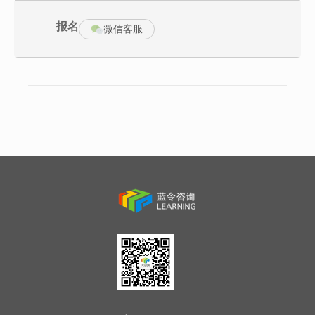
一些工厂的常见现象
供应商开发必要性
报名
微信客服
新供应商的评核和开发流程步驟
供应商开发流程分析
如何发现潜在供应商
评估潜在供应商
厂商评估策略与方法
供应商选择的其他考虑
如何评估潜在供应商需要考量的因素
在收集供应商信息之前，必须制定出筛选的标准/供应商评估的要素
搜索潜在供应商
供应商的基础认证
供应商评核因素
A||一次性采购活动的三个阶段
I 内部需求评估
II 供应商分析
III 谈判和最终选择
重复性采购供应商认证
供应商价格评估
价格评估的11种方法
供应商绩效考核的流程
供应商考核KPI指标的确定
供应商辅导与改善策略
供应商考核目标的执行与修改
绩效反馈
案例：某世界500强企业的供应商绩效管理
供应商关系管理
第三讲：专业采购谈判与议价技巧