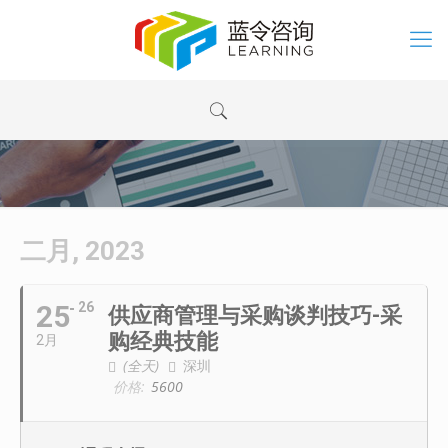
二月, 2023
25
26
供应商管理与采购谈判技巧-采
购经典技能
2月
(全天)
深圳
价格:
5600