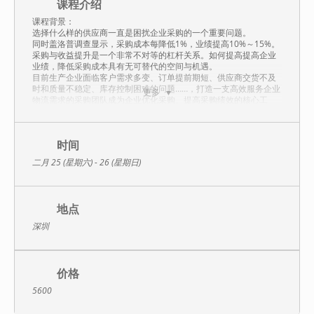
课程介绍
课程背景：
选择什么样的供应商一直是困扰企业采购的一个重要问题。
同时盖洛普调查显示，采购成本每降低1%，业绩提高10%～15%。
采购与收益提升是一个非常不对等的杠杆关系。如何提高提高企业
业绩，降低采购成本具有无可替代的空间与机遇。
目前生产企业面临客户需求多变、订单提前期短、供应商交货不及
时和质量不稳定、库存控制困难的问题……，打造一支高效服务企业
更多
物流需求的采购团队成为企业优化采购、提高采购绩效的核心工
程。但由于历史原因，国内企业职业采购人员来源困乏、在职学习
提升比较少，采购人员在商务过程中无法往往处于被动的劣势。本
课程将通过知识讲解与案例系统全面展示一个职业采购人员所需的
知识与技能。通过学习，使学员树立现代采购、供应商管理、采购
时间
成本控制、采购谈判等新理念，理解搞好企业供应链管理的紧迫
二月 25 (星期六) - 26 (星期日)
性，通过现场模拟操作，使学员掌握采购操作的方法和技巧，提升
采购人员的基础运营水平，降低采购成本和风险，促进企业可持续
发展。
地点
课程大纲：
第一讲：采购管理环境分析
深圳
采购的外部环境：多种/少量/短交期
采购为何无法满足生产制造要求
采购的5项原则
采购人员的时间工作安排
价格
采购的发展趋势
第二讲：供应商开发与管理
5600
供应商的选择
供应商开发的流程