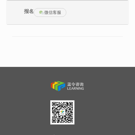
绩效制度需要包含的内容是什么
指标体系
报名
绩效合同需要包含的内容是什么
微信客服
二、绩效管理效果不好的问题分析
1.企业建立绩效体系所面临的方法问题；
以感觉为基础判断还是以事实为基础判断？
短期考核还是长期考核？
短期利益还是长期利益？
关键业绩还是非关键业绩？
绩效管理如何与战略接口？
KPI成绩与奖金挂钩的问题？
2.经理人与员工的认识对推行绩效管理的影响；
传统文化对绩效管理的影响
为什么不愿意实现大大超额目标
为什么推行绩效管理这么困难？
3.管理基础对推行KPI的影响
第二部分：绩效管理制度的设计
绩效制度，是绩效管理的纲要性问题，需要明确我们的绩效使用什
么样的方法，每个方法的利弊是什么？另外，设计制度最重要的就
是需要明确如何将绩效的结果与激励挂钩，要不要绩效排名？如果
要，如何排名？
一、绩效制度设计——考核所采用的方法
1.行为还是业绩
2.模糊感觉判断法；
3.关键事件法
4.360°评估的是是非非；
5.人人都反对强制分布法，为什么大牌企业依然采用强制分布法；