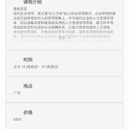
课程介绍
课程背景
现代企业管理，更注重“以人为本”的人性化管理模式，企业管理的重
点也日趋体现在对人的管理策略上。作为现代企业的人力资源管理
者，应以战略高度构建高效实用的人力资源管理系统，建立科学考
核激励制度和先进的企业薪酬体系，以最大限度地激发人才潜能，
来创建优秀团队，并推动组织变革与创新，最终实现组织的持续发
展。我们针对中国企业在推行西方管理模式中的种种弊端和疑惑，
更多
以及中国企业目前正处于改革与创新时期，特举办“企业绩效考核与
薪酬管理实战特训班”。由著名人力资源专家蔡巍讲授，旨在帮助企
业家、人力资源经理开阔思路，激发灵感，培养带领企业持续健康
发展的卓越人力资源管理人才，欢迎参加！
时间
课程目标
五月 14 (星期五) - 16 (星期日)
了解薪酬改革背景，更新观念，理清改革思路，明确改革目标，
解岗位测评的相关知识，科学进行岗位测评；
认识绩效管理的重要性、并正确理解绩效管理，
学习考核的方法，全面了解绩效管理的运作程序和设计方法，
地点
重点学习KPI、并介绍平衡计分卡，
了解绩效管理推进中的问题、并避免运作中的误区。
广州
培训内容
绩效考核暨KPI+BSC 实战训练营大纲（2天）：
第一部分 绩效管理概述
价格
作为绩效管理的推行者，需要将推行绩效当作一个产品来看，既然
是产品，就需要满足客户的需求，那么，推行绩效需要什么的“产
6800
品”，每个产品的难点在什么地方？
一、人力资源部设计绩效管理体系的三大产出