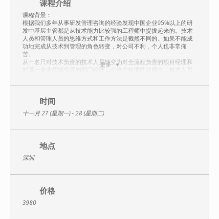
课程介绍
课程背景：
根据我们多年从事研发管理咨询的经验发现中国企业95%以上的研
发中基层主管都是从技术能力比较强的工程师中提拔起来的。技术
人员和管理人员的思维方式和工作方法是截然不同的。如果不能成
功地完成从技术到管理的角色转变，对公司不利，个人也非常痛
苦。
从一名只对技术负责的技术人员转变为对全流程负责的项目经理和
更多
对某一专业领域负责的部门经理，在这个转变的过程中，技术人员
要实现哪些蜕变、要掌握哪些管理技能、如何培养自己的领导力等
是本课程重点探讨的内容。
以下是很多刚刚走上管理岗位的研发人员在从技术走向管理的过程
中存在的部分问题，你遇到几条？
时间
1、角色不能转换，过度关注技术细节
十一月 27 (星期一) - 28 (星期二)
走上了管理岗位，还是采用以前技术大拿的工作方式，经常陷入技
术细节，自己忙的要死，效果还不好，甚至下属还抱怨没有成长机
会，那怎么培养下属呢？
2、凡事亲力亲为，忙得焦头烂额，可是上司却嫌效率太低
地点
总觉得下属能力和经验不够，对下属不放心，遇事自己亲力亲为，
自己忙死了，上司却嫌整体效率太低
深圳
3、不知道怎么更好领导下属，总觉得下属太个性、执行力差
都怀疑自己没有领导力了，不少下属个性张扬、不听话，让往东偏
往西，还说不得，说重了直接辞职了，招聘也不好招。
4、不懂跟领导沟通的技巧，经常得罪领导
价格
作为技术人员，沟通技巧就欠缺，跟领导沟通得不到要领，欠缺方
法，有时把领导得罪了自己还不知道。
3980
5、不知道如何管理研发项目，计划总是延迟
不知道如何管理研发项目，如何制定项目目标和计划？如何把任务