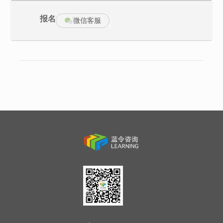
分下去？如何跟其它部门配合？项目运作中变更频繁，最后计划总
是延迟。
报名
微信客服
课程介绍：
课程主要围绕从技术走向管理的过程中常见的问题，以实战案例现
场演练的方式详细分享这些问题的解决之道；主要涉及成功进行角
色转变的3个要素；从技术走向管理的5个好习惯（成果导向、综观
全局、聚焦重点、发挥优势、集思广益）；与领导沟通的8个方法技
巧；技术团队管理的4个核心管理技能（目标与计划、组织与分派工
作、控制与纠偏、领导与激励），从而全面帮助快速实现从技术操
作到技术管理的转变。
首先请学员提出自己在具体工作中从技术走向管理有哪些问题和困
惑，讲师对这些问题进行分析和点评。然后讲述如何从3个方面来完
成从技术到管理的角色转变。
作为一个优秀的管理者，本课程推荐了从技术走向管理养成的五个
好习惯（成果导向、综观全局、聚焦重点、发挥优势、集思广
益），学员养成这5个习惯将终生受益。
技术人员普遍沟通技巧欠缺，不少公司主管技术的领导也是技术出
身，沟通水平也不高，从而导致跟领导沟通效果不好。跟不懂技术
的领导沟通就更麻烦了，领导听不懂技术问题，解释不清楚，甚至
还被领导误解为推卸责任。怎么跟领导沟通好，让老板重视研发、
加大研发投入，本课程设了一个专门章节来讲述跟领导沟通的方法
和模板。
最后讲述作为一个优秀的管理者应该掌握的四个核心管理技能（目
标与计划、组织与分派工作、控制与纠偏、领导与激励）。掌握了
这4个技能，学员可以在具体工作中采用课程提供的模板来制定工作
目标和工作计划，并采用合适的方法给下属安排工作，有效做到项
目计划的控制，并提高自己的领导力，对下属做到有效的激励。