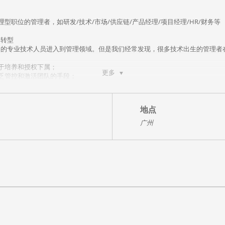
型职位的管理者，如研发/技术/市场/供应链/产品经理/项目经理/HR/财务等
功转型
多的专业技术人员进入到管理领域。但是我们经常发现，很多技术出生的管理者
于培养和授权下属；
更多
乏管控和激活团队的手段；
感，不会变通，不善借力；
造和改变环境；
和能力。
地点
的项目交付工作，导致自己疲惫不堪却无法满足组织的期望。基于以上技术人员
学习与蜕变。本课程以跨国500强公司对技术/业务转型管理的员工培养计划
广州
合的互动教学法，帮助学员快速完成从技术骨干迈向管理精英的转型之旅，成为
效率，留住优秀人才；
高效完成工作任务。
管理者的思维理念；
升沟通效率；
团队实现目标；