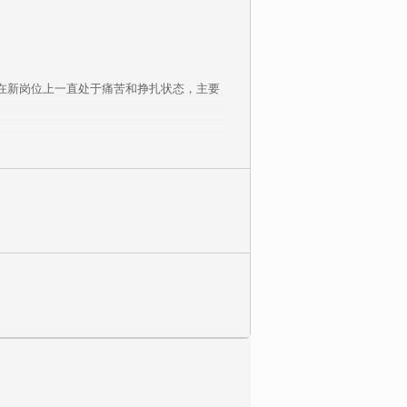
在新岗位上一直处于痛苦和挣扎状态，主要
的管理状态，我们特邀原华为高级项目经
为蓝本，融入大量实际案例，充分考虑互联网
像华为一样懂经营、懂管理、懂业务的技术