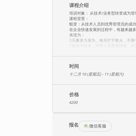
课程介绍
培训对象： 从技术/业务型转变成为管理
课程背景：
蜕变：从技术人员到优秀管理员的成
在企业快速发展的过程中，有越来越
表现为：
凡事亲力亲为，每天忙于救火，不善
痴迷于技术，对管人有畏难情绪，缺
有点“死脑筋”，对组织的资源不敏
缺少大局观、没有长远规划，不会创
缺乏成果导向和以客户为中心的意识
时间
同时技术型管理者本身也要承担大量
理、产品总监冯南石老师与您一同进行
十二月 10 (星期五) - 11 (星期六)
背景下的发展需求，运用华为训战结
领头狼，完成华丽的转型蜕变！
课程收获
价格
企业收益：
4200
1、培养优秀的技术性管理人员，提升
2、激活团队成员，提升团队战斗力，
岗位收益：
1、帮助您正确定位角色，建立技术型
报名
2、掌握时间管理和表达沟通技巧，提
微信客服
3、运用管理者高效工作八步法，带领