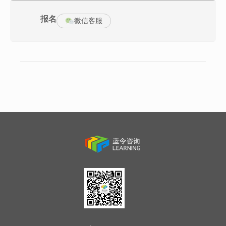
报名
1、小班精品教学，权威导师现场辅导，多年经营心法悉数分享，易
微信客服
于学员理解与掌握课程知识点；
2、通过案例分析、实战演练、深度汇谈等多种教学方式，多维度帮
助学员掌握产教融合的理论精髓和实战策略。
课程大纲
1、价值意义：产教融合型企业的价值与意义
2、政策解读：国家产教融合创新发展重要政策解读
3、体系架构：产教融合型企业“七个一”工程
4、案例解析：产教融合企业模式与案例解析
(1)全面战略型产教融合案例解析—用友集团
(2)产业拓展型产教融合案例解析—北控水务
(3)创新驱动型产教融合案例解析—首旅集团
(4)产业升级型产教融合案例解析—中联集团
5、蓝图规划：产教融合型企业蓝图规划