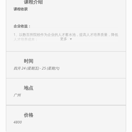
课程介绍
课程收获
企业收益：
1、以数百所院校作为企业的人才蓄水池，提高人才培养质量，降低
更多
人才培养成本；
2、推动重点高校的科研成果在企业内的运用和转化，促进企业创新
发展；
时间
3、成为行业人才标准的制订者，实现“四链融合”，打造企业创新驱
动发展的典范。
四月 24 (星期五) - 25 (星期六)
岗位收益：
1、深入了解国家关于产教融合创新发展的相关政策；
地点
2、系统掌握产教融合型企业打造的关键环节与实现路径；
广州
3、助力行业龙头企业成为创新驱动发展的产教融合型企业。
价格
4800
课程特色