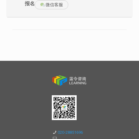
关系
报名
微信客服
9、 压铸件的机械加工
五、 面向制造的设计
10、 模塑文字
六、 面向加工工艺的设计
11、 砂孔及气密性要求
七、 材料的选择
12、 尺寸与公差
八、 图纸与尺寸链
13、 微型压铸件
九、 创新的设计
四、 压铸合金机械性能及压铸
十、 散热的设计
性能
十一、 防水的设
（铝合金、锌合金、镁合金、铜
合金）
第二篇 塑料件的设计
第五篇 面向装配的设计
一、 塑料材料性能与选择
一、 装配的定义
二、 壁厚的设计
1、 最好和最差的装配工序
三、 筋的设计
2、 面向装配的设计的目的
四、 凸台、螺丝柱的设计
二、 设计指南
五、 角板的设计
1、 减少零件数量
六、 尖角的设计
020-28851696
2、 减少紧固件的数量和类型
七、 拔模角度