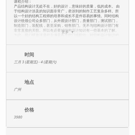
课程介绍：
产品结构设计无处不在，好的设计，意味好的质量，低的成本。 由
于结构设计涉及的知识面非常广，牵涉到的制作工艺复杂多样。所
以一个好的结构工程师的培养和成长不是件容易的事情。同时结构
设计统领公司众多部门，从外观设计部门，质量部门，测试部门，
制造部门，装配线，甚至采购，销售部门。无不与结构设计部门有
非常直接的关联。所以有必要对结构设计知识有一些基本的了解。
更多
为此，我们研发该课程去满足各个部门或职位，对结构设计知识的
了解与应用。
课程特色：
根据客户提供及经典案例，介绍结构设计的具体内容和要求，以及
时间
在设计，生产中的实际应用，并提供现场的辅导，包括设计、制
三月 3 (星期五) - 4 (星期六)
造、检测及综合分析等。
课程大纲：
地点
第一篇 认识产品的结构
广州
3、 脱模斜度
设计
4、 孔的设计
一、 产品结构设计的概念
5、 滑块
二、 产品结构设计的重要
价格
性
6、
3980
三、 什么是合理的设计
7、 螺纹的处理
四、 设计与成本、品质的
8、 金属镶件