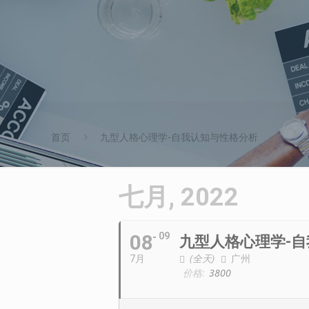
首页
九型人格心理学-自我认知与性格分析
七月, 2022
08
09
九型人格心理学-
(全天)
广州
7月
价格:
3800