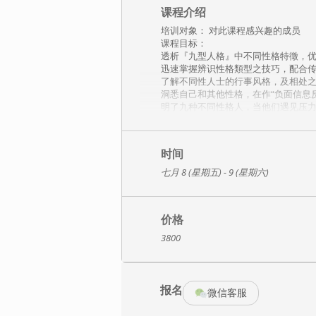
课程介绍
培训对象： 对此课程感兴趣的成员
课程目标：
透析『九型人格』中不同性格特徵，
迅速掌握辨识性格類型之技巧，配合
了解不同性人士的行事风格，及相处
洞悉自己和其他性格，在作“负面信息
明了九种不同性格人，当他们遇见压
课程概述：
所谓“知己解彼，百战百胜！”要拥有
的双赢关系。否则，不单伤害彼此之
时间
【九型人格学】（The Enneag
七月 8 (星期五) - 9 (星期六)
可乐、NOKIA、美国中央情报局（C
【九型人格学】与其他性格分类学不同
别团体或机构，针对性的培训，并为
价格
课程大纲：
3800
1、引言——课程概述
a．课程流程指引，及基本守则
b．介绍课程目的，阐述“性格”在市
c．简单认识九型人格学发展历史及背
报名
目的：帮助学员在接下来的学习中，
微信客服
2、了解九种性格基本特征及深入解析