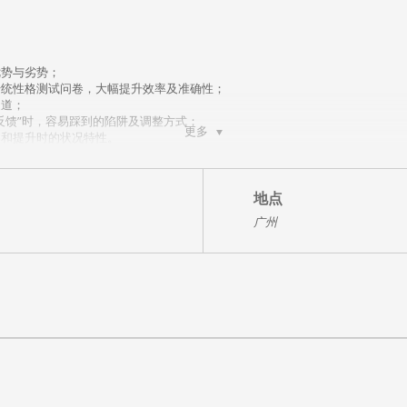
优势与劣势；
传统性格测试问卷，大幅提升效率及准确性；
之道；
反馈”时，容易踩到的陷阱及调整方式；
更多
力和提升时的状况特性。
成功的事业、幸福家庭和快乐人生，最重要的因素，就是了解自己和身边的人，
间的关系，而且心理情绪也会大受影响，严重些甚至会令名誉地位、经济状况出
地点
ram）乃应用心理学的一种，今时今日已被全球大部分先进国家和商业机构广泛使用，
广州
IA）……等等；甚至成为一些世界知名学府的必修课程，例如：美国斯坦福大学M
的是，【九型人格学】并不仅仅只是分析，还能提供解决问题的方法。所以《
不同性格领导者提供行之有效的解决方案。
职场中的重要性与成功的关系
景
定位学习心态及学习方向，帮助其有效吸收导师发放知识。
九种性格密码