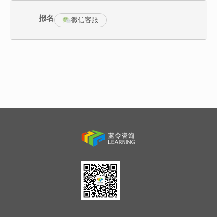
问候、建立共同语言
报名
课程总体结构的介绍
微信客服
学员相互认识并提出学习目标
二、现场管理者角色与职责
什么是管理？
案例促动：为什么需要管理？
Ø 计划、组织、领导、控制、协调
Ø 透过他人完成组织目标
角色定位
Ø 现场管理者角色转变
案例促动：张大伟的烦恼
Ø 现场管理者的四大角色
管过程还是管结果？
Ø 现场的6大指标
三、班组现场管理篇：日常管理
班组现场34567日常管理