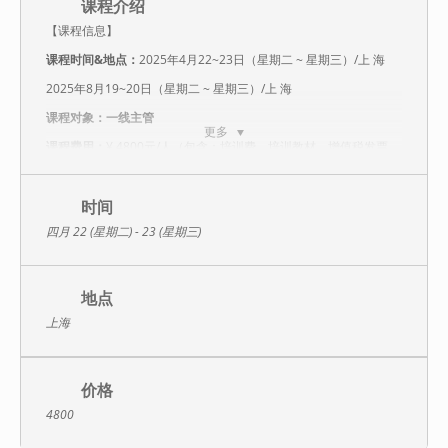
课程介绍
【课程信息】
课程时间&地点：
2025年4月22~23日（星期二 ~ 星期三）/上 海
2025年8月19~20日（星期二 ~ 星期三）/上 海
课程对象：一线主管
更多
课程费用：
¥ 4800元/人（包含：培训费、培训教材、增值税发票、
茶歇）
【课程介绍】
时间
树立正确的管理者心态和现场管理者角色
四月 22 (星期二) - 23 (星期三)
掌握现场管理的基本理念和管理框架
学习标杆，找出现场管理改善机会
地点
掌握班组长日常管理思路与技能
上海
深入学习问题分析与解决、5S、标准作业等管理工具
【课程大纲】
价格
第一天：酒店会议室
4800
一、破冰