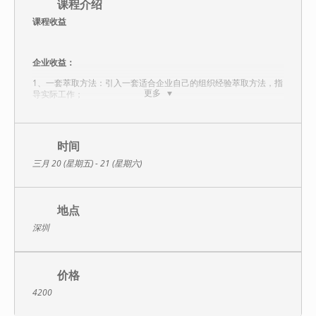
课程介绍
课程收益
企业收益：
1、一套萃取方法：引入一套适合企业自己的组织经验萃取方法，指
更多
导实际工作；
2、一组开发成果：在2天的课程中开发出实际成果，助力企业通过
培训改变绩效；
时间
3、一批专家讲师：培养一批拥有组织经验萃取方法和实践经验的专
家讲师。
三月 20 (星期五) - 21 (星期六)
岗位收益：
1、掌握选方向、筛关键、定边界的萃取原则，将经验情境化；
地点
2、学会利用CT图和工具，逐级萃取经验，将隐性经验显性化；
深圳
3、掌握识别、构建、包装的萃取流程，将显性经验形象化；
4、掌握经验传承落地的3种方式，推广普及经验；
价格
5、运用组织经验萃取的方法，完成岗位关键任务的经验萃取。
4200