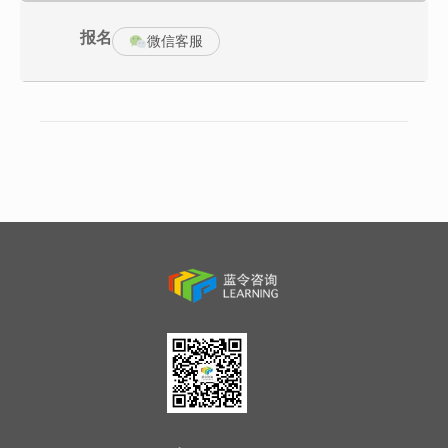
课程特色
报名
微信客服
1、课程通过案例分析、小组练习、团队共创、实战演练、任务挑
战、体验活动等方式，帮助学员系统化掌握一套组织经验的萃取方
法与实操工具；
2、采用一讲一练一点评教练相辅的教学模式，针对企业选题产出岗
位操作宝典和岗位经验情景案例初稿，当堂带领学员产出萃取成
果，让学员直接应用于实际工作中。
课程大纲
第一部分 Blueprint制定蓝图，优秀经验情境化
1、选方向：三层级初定萃取主题
(1)分解岗位关键任务
(2)盘点主要工作场景
(3)梳理岗位业务问题
2、筛关键：五行图识别优质经验