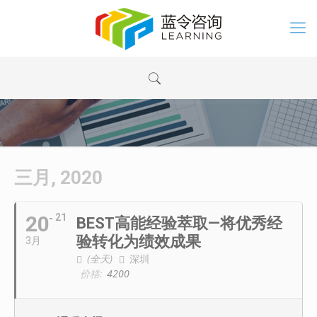
三月, 2020
20
21
BEST高能经验萃取—将优秀经
验转化为绩效成果
3月
(全天)
深圳
价格:
4200