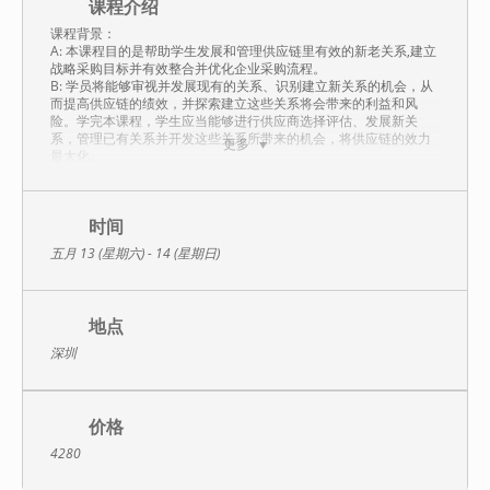
课程介绍
课程背景：
A: 本课程目的是帮助学生发展和管理供应链里有效的新老关系,建立
战略采购目标并有效整合并优化企业采购流程。
B: 学员将能够审视并发展现有的关系、识别建立新关系的机会，从
而提高供应链的绩效，并探索建立这些关系将会带来的利益和风
险。学完本课程，学生应当能够进行供应商选择评估、发展新关
系，管理已有关系并开发这些关系所带来的机会，将供应链的效力
更多
最大化。
课程特色：
当前世界经济风云突变,原材料价格大幅波动, 企业每降低采购成本
1%，对企业利润增长的贡献平均为6%以上。因此，控制采购成本
时间
与优化并整合采购流程，对企业来说意义重大！如何实施战略采购
五月 13 (星期六) - 14 (星期日)
并整合供应链,同时采购和供应关系管理能力是所有采购专业人士的
基本技能之一， 如何管理采购行为本身企业内的内部利益相关者？
如何管理不同的供应商关系？这些都是采购专业管理人员必须从战
略高度认识、施予不同的战术处理方法并在操作层面具体实施的。
地点
本课程介绍了采购专业人士应该了解和掌握的多种内部与外部的关
系管理，并且阐述了这些关系外在的影响因素；还介绍了驱动利益
深圳
相关者的各种因素，使学员能够理解并能在采购环节中与各利益相
关者一起工作。
在任何时候最合适的关系管理方法都将会随着环境的不断变化而调
整，并没有唯一不变的关系管理方法。通过本课程的学习，学员能
价格
了解并掌握如何管理各种相互冲突的目标关系。
4280
课程大纲：
第一章：如何从战略的地位来进行采购管理