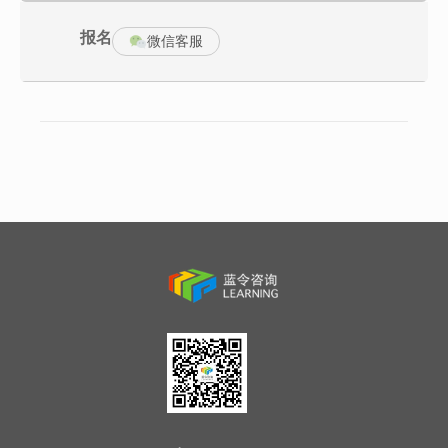
杰克韦尔奇眼中的采购 2. 采购的杠杆作用是什么？
采购的国际化新趋势及作业模式 4. 采购部门是如何分工的？
报名
Sourcing与 Procurement有什么区别?各自的角色与定位是什么？
微信客服
Commodity的概念?
直接采购与间接采购有什么区别？ 6. 集权架构与分权架构结构对组
织的利弊
集团采购的地位和作用对组织绩效的影响 8. 采购所面临的挑战有哪
些？
9．采购的五大核心任务 10.如何运用五大核心任务来提升采购管理
体系的建设？
11.经典案例分析：索尼集团的采购模式
第二章：谈判在成本降低里的作用-谈判的背景与策略
1. 谈判的定义及其特征 2. 如何运用谈判中的资源分配
3. 采购与供应谈判会经历哪些阶段？ 4.如何选择谈判的战略？
5．什么是采购谈判战略里面最重要的因素 6.采购谈判的风险
7.案例分析：某全球５００强企业谈判战略的选择
第三章：如何分析采购谈判的环境与挑战
1. 采购专业人员面对的挑战有哪些？ 2. 采购人员如何在谈判中实现
增值？
3. EPC & PEPC 4.波特五力模型在采购谈判中的作用
5. 供应商面对采购的三大战略 6.PESTEL框架
7. ＳＰＭ模型 8.如何用ＳＰＭ来为谈判进行充分准备？
9. 分组实战：ＰＥＳＴＬＥ或波特五力或ＳＰＭ的运用
第四章：采购法务与合同管理
1. 合同是契约吗？ 2. 一个人可以形成合同吗？
3. 日常的传真及邮件是合同吗？ 4. 合同的类型