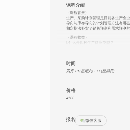
课程介绍
｛课程背景｝
生产、采购计划管理是目前各生产企
导向与库存导向的计划管理方法有哪
和定期法补货？销售预测和需求预测
｛课程收益｝
什么是四种生产供应类型？
什么是‘冻结-滚动计划制度’？
如何编制双线型甘特图？
如何编制ERP的BOM？
产能评估五大步。
时间
车间作业计划五大步。
四月 10 (星期六) - 11 (星期日)
库存管理五大KPI指标。
呆滞物品如何管理？
定量法补货与定期法补货。
如何预测需求量。
价格
如何设置安全库存。
4500

｛讲师团队｝
授课讲师：张仲豪老师/刘老师
报名
（开课前一个月确认具体授课讲师）
微信客服
张仲豪老师（Johnson Zhang）
张仲豪老师毕业于美国密西根州立大学