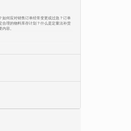
？如何应对销售订单经常变更或过急？订单
定合理的物料库存计划？什么是定量法补货
要内容。
氏、英国联合饼干、美国美赞臣等500强跨