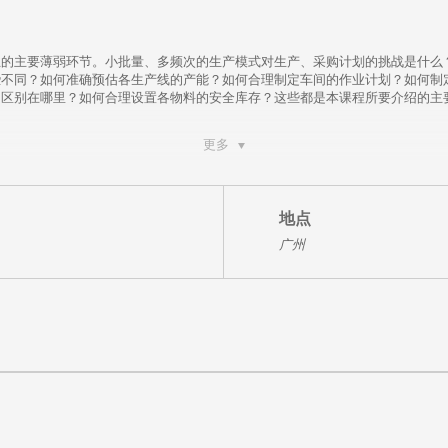
业的主要薄弱环节。小批量、多频次的生产模式对生产、采购计划的挑战是什么
些不同？如何准确预估各生产线的产能？如何合理制定车间的作业计划？如何制
的区别在哪里？如何合理设置各物料的安全库存？这些都是本课程所要介绍的主
更多
地点
广州
，硕士学位，是改革开放后早期的海归派高级职业经理人。曾先后任职于美国亨