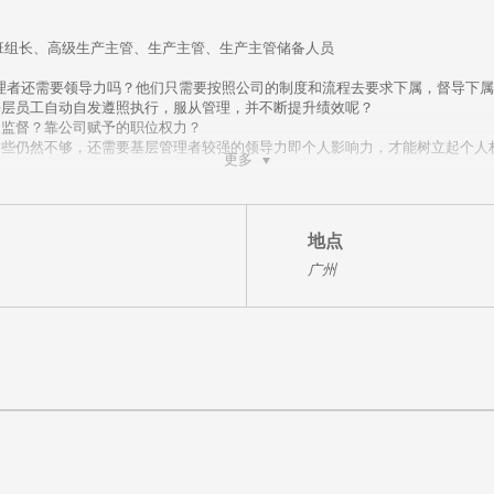
班组长、高级生产主管、生产主管、生产主管储备人员
理者还需要领导力吗？他们只需要按照公司的制度和流程去要求下属，督导下属
基层员工自动自发遵照执行，服从管理，并不断提升绩效呢？
的监督？靠公司赋予的职位权力？
这些仍然不够，还需要基层管理者较强的领导力即个人影响力，才能树立起个人
更多
定的领导力呢？您不妨试着回答以下问题：
足够的权威吗？
？
地点
速解决现场问题吗？
愿的干好本职工作吗？
广州
为共同目标而努力吗?……
”，那么您是需要提升领导力了。
责与角色定位，理解管理与领导的核心。
基层管理在日常工作中如何树立自己的威信和领导力
工的成熟程度和阶段实施不同的领导方式
励技巧，提升员工积极性与团队凝聚力