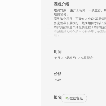
课程介绍
培训对象： 生产工程师、一线主管、
培训背景：
看到这个题目，可能有人会说“基层管
务是督导下属执行，然而如何才能让
靠严厉的制度？细化的流程？靠严密
在越来越人性化的当今社会里，单靠
绩！
作为基层管理干部的您，是否具有一
 您能让下属信服您，在他们面前有
 您是够自信，够果断？敢于作决定吗
时间
 您能获得其它部门的快速支持，快
 您的下属在您不在的时候能自觉自
七月 22 (星期五) - 23 (星期六)
 您能很好的处理团队的冲突，让团队
如果以上问题您都无法坚定的回答“是
培训目标：
价格
 转变观念，明确基层主管的管理职
 明确基层主管领导力的内涵，掌握
3880
 了解自已的领导风格，根据不同员
 掌握识人知心的沟通技巧，团队激
课程提纲：
报名
课程导入
微信客服
课程介绍，明确培训目标